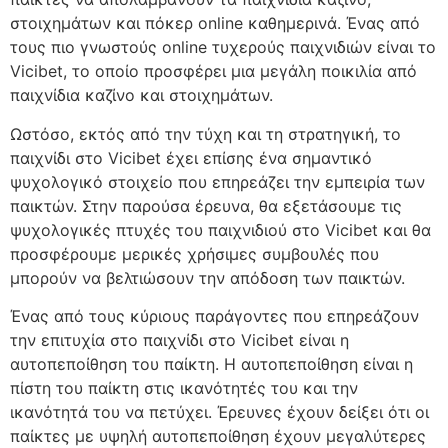
στοιχημάτων και πόκερ online καθημερινά. Ένας από
τους πιο γνωστούς online τυχερούς παιχνιδιών είναι το
Vicibet, το οποίο προσφέρει μια μεγάλη ποικιλία από
παιχνίδια καζίνο και στοιχημάτων.
Ωστόσο, εκτός από την τύχη και τη στρατηγική, το
παιχνίδι στο Vicibet έχει επίσης ένα σημαντικό
ψυχολογικό στοιχείο που επηρεάζει την εμπειρία των
παικτών. Στην παρούσα έρευνα, θα εξετάσουμε τις
ψυχολογικές πτυχές του παιχνιδιού στο Vicibet και θα
προσφέρουμε μερικές χρήσιμες συμβουλές που
μπορούν να βελτιώσουν την απόδοση των παικτών.
Ένας από τους κύριους παράγοντες που επηρεάζουν
την επιτυχία στο παιχνίδι στο Vicibet είναι η
αυτοπεποίθηση του παίκτη. Η αυτοπεποίθηση είναι η
πίστη του παίκτη στις ικανότητές του και την
ικανότητά του να πετύχει. Έρευνες έχουν δείξει ότι οι
παίκτες με υψηλή αυτοπεποίθηση έχουν μεγαλύτερες