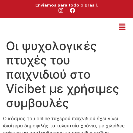
Enviamos para todo o Brasil.
Οι ψυχολογικές
πτυχές του
παιχνιδιού στο
Vicibet με χρήσιμες
συμβουλές
Ο κόσμος του online τυχερού παιχνιδιού έχει γίνει
ιδιαίτερα δημοφιλής τα τελευταία χρόνια, με χιλιάδες
παίκτες να απολαμβάνουν τα παιχνίδια καζίνο,