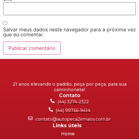
Salvar meus dados neste navegador para a próxima vez
que eu comentar.
21 anos elevando o padrão, peça por peça, para sua
caminhonete!
Contato
(44) 3274-2322
(44) 99766-9414
contato@autopeca2irmaos.com.br
Links úteis
Home