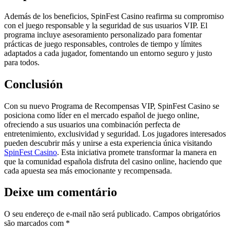
Además de los beneficios, SpinFest Casino reafirma su compromiso
con el juego responsable y la seguridad de sus usuarios VIP. El
programa incluye asesoramiento personalizado para fomentar
prácticas de juego responsables, controles de tiempo y límites
adaptados a cada jugador, fomentando un entorno seguro y justo
para todos.
Conclusión
Con su nuevo Programa de Recompensas VIP, SpinFest Casino se
posiciona como líder en el mercado español de juego online,
ofreciendo a sus usuarios una combinación perfecta de
entretenimiento, exclusividad y seguridad. Los jugadores interesados
pueden descubrir más y unirse a esta experiencia única visitando
SpinFest Casino
. Esta iniciativa promete transformar la manera en
que la comunidad española disfruta del casino online, haciendo que
cada apuesta sea más emocionante y recompensada.
Deixe um comentário
O seu endereço de e-mail não será publicado.
Campos obrigatórios
são marcados com
*