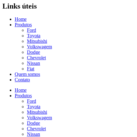
Links úteis
Home
Produtos
Ford
Toyota
Mitsubishi
Volkswagem
Dodge
Chevrolet
Nissan
Fiat
Quem somos
Contato
Home
Produtos
Ford
Toyota
Mitsubishi
Volkswagem
Dodge
Chevrolet
Nissan