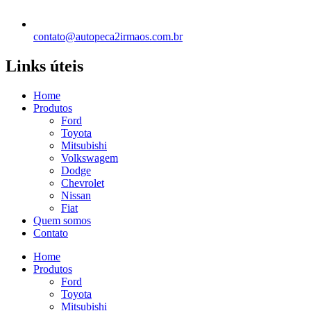
contato@autopeca2irmaos.com.br
Links úteis
Home
Produtos
Ford
Toyota
Mitsubishi
Volkswagem
Dodge
Chevrolet
Nissan
Fiat
Quem somos
Contato
Home
Produtos
Ford
Toyota
Mitsubishi