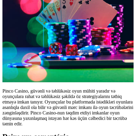
Pinco Casino, güvənli və təhlükəsiz oyun mühiti yaradır və
oyunçulara rahat və təhlükəsiz şəkildə öz strategiyalarını tətbiq
etməyə imkan tanıyır. Oyunçular bu platformada istədikləri oyunlara
asanlıqla daxil ola bilir və güvənli mərc imkanı ilə oyun təcrübələrini
zənginləşdirir. Pinco Casino-nun təqdim etdiyi imkanlar oyun
dünyasına yaxınlaşmaq istəyən hər kəs üçün cəlbedici bir təcrübə
təmin edir.