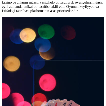
kazino oyunlarını müasir vasitələrlə birləşdirərək oyunçulara müasir,
eyni zamanda unikal bir təcrübə təklif edir. Oyunun keyfiyyəti və
istifadəçi təcrübəsi platformanın əsas prioritetləridir.