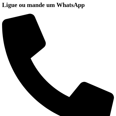
Ligue ou mande um WhatsApp