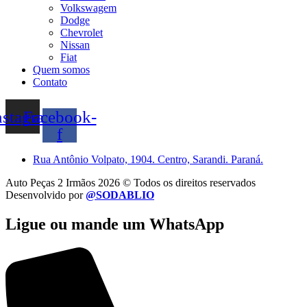
Volkswagem
Dodge
Chevrolet
Nissan
Fiat
Quem somos
Contato
nstagram
Facebook-
f
Rua Antônio Volpato, 1904. Centro, Sarandi. Paraná.
Auto Peças 2 Irmãos 2026 © Todos os direitos reservados
Desenvolvido por
@SODABLIO
Ligue ou mande um WhatsApp