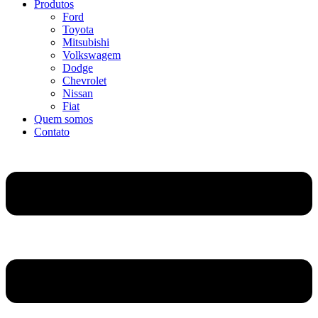
Produtos
Ford
Toyota
Mitsubishi
Volkswagem
Dodge
Chevrolet
Nissan
Fiat
Quem somos
Contato