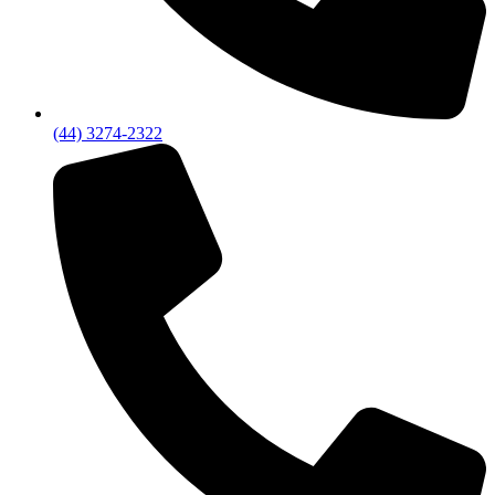
(44) 3274-2322