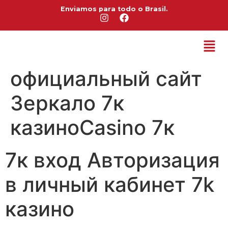
Enviamos para todo o Brasil.
официальный сайт
Зеркало 7к
казиноCasino 7к
7к вход Авторизация
в личный кабинет 7k
казино