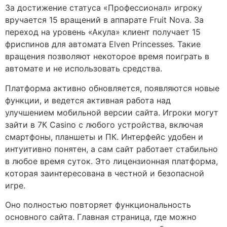
За достижение статуса «Профессионал» игроку
вручается 15 вращений в аппарате Fruit Nova. За
переход на уровень «Акула» клиент получает 15
фриспинов для автомата Elven Princesses. Такие
вращения позволяют некоторое время поиграть в
автомате и не использовать средства.
Платформа активно обновляется, появляются новые
функции, и ведется активная работа над
улучшением мобильной версии сайта. Игроки могут
зайти в 7К Casino с любого устройства, включая
смартфоны, планшеты и ПК. Интерфейс удобен и
интуитивно понятен, а сам сайт работает стабильно
в любое время суток. Это лицензионная платформа,
которая заинтересована в честной и безопасной
игре.
Оно полностью повторяет функциональность
основного сайта. Главная страница, где можно