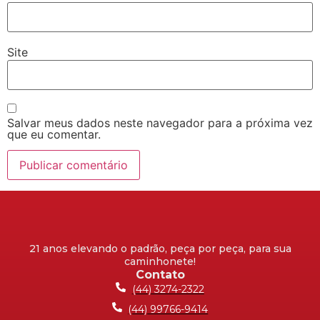
Site
Salvar meus dados neste navegador para a próxima vez
que eu comentar.
21 anos elevando o padrão, peça por peça, para sua
caminhonete!
Contato
(44) 3274-2322
(44) 99766-9414