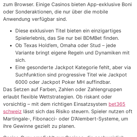
zum Browser. Einige Casinos bieten App-exklusive Boni
oder Sonderaktionen, die nur über die mobile
Anwendung verfügbar sind.
Diese exklusiven Titel bieten ein einzigartiges
Spielerlebnis, das Sie nur bei BDMBet finden.
Ob Texas Hold’em, Omaha oder Stud – jede
Variante bringt eigene Regeln und Dynamiken mit
sich.
Eine gesonderte Jackpot Kategorie fehlt, aber via
Suchfunktion sind progressive Titel wie Jackpot
6000 oder Jackpot Poker MH auffindbar.
Das Setzen auf Farben, Zahlen oder Zahlengruppen
erlaubt flexible Wettstrategien. Ob riskant oder
vorsichtig – mit dem richtigen Einsatzsystem
bet365
schweiz
lässt sich das Risiko steuern. Spieler nutzen oft
Martingale-, Fibonacci- oder D’Alembert-Systeme, um
ihre Gewinne gezielt zu planen.