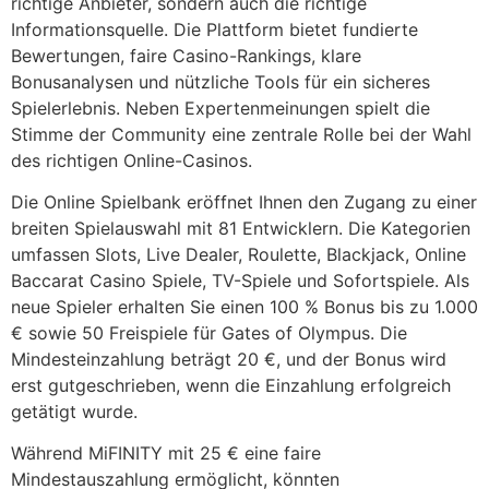
richtige Anbieter, sondern auch die richtige
Informationsquelle. Die Plattform bietet fundierte
Bewertungen, faire Casino-Rankings, klare
Bonusanalysen und nützliche Tools für ein sicheres
Spielerlebnis. Neben Expertenmeinungen spielt die
Stimme der Community eine zentrale Rolle bei der Wahl
des richtigen Online-Casinos.
Die Online Spielbank eröffnet Ihnen den Zugang zu einer
breiten Spielauswahl mit 81 Entwicklern. Die Kategorien
umfassen Slots, Live Dealer, Roulette, Blackjack, Online
Baccarat Casino Spiele, TV-Spiele und Sofortspiele. Als
neue Spieler erhalten Sie einen 100 % Bonus bis zu 1.000
€ sowie 50 Freispiele für Gates of Olympus. Die
Mindesteinzahlung beträgt 20 €, und der Bonus wird
erst gutgeschrieben, wenn die Einzahlung erfolgreich
getätigt wurde.
Während MiFINITY mit 25 € eine faire
Mindestauszahlung ermöglicht, könnten