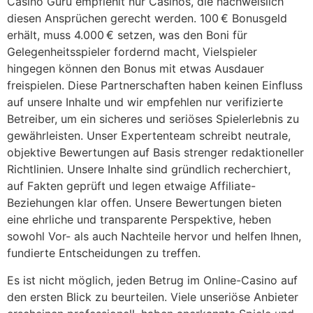
Casino Guru empfiehlt nur Casinos, die nachweislich
diesen Ansprüchen gerecht werden. 100 € Bonusgeld
erhält, muss 4.000 € setzen, was den Boni für
Gelegenheitsspieler fordernd macht, Vielspieler
hingegen können den Bonus mit etwas Ausdauer
freispielen. Diese Partnerschaften haben keinen Einfluss
auf unsere Inhalte und wir empfehlen nur verifizierte
Betreiber, um ein sicheres und seriöses Spielerlebnis zu
gewährleisten. Unser Expertenteam schreibt neutrale,
objektive Bewertungen auf Basis strenger redaktioneller
Richtlinien. Unsere Inhalte sind gründlich recherchiert,
auf Fakten geprüft und legen etwaige Affiliate-
Beziehungen klar offen. Unsere Bewertungen bieten
eine ehrliche und transparente Perspektive, heben
sowohl Vor- als auch Nachteile hervor und helfen Ihnen,
fundierte Entscheidungen zu treffen.
Es ist nicht möglich, jeden Betrug im Online-Casino auf
den ersten Blick zu beurteilen. Viele unseriöse Anbieter