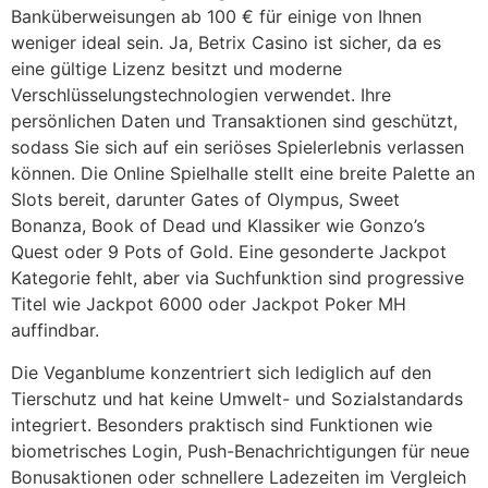
Banküberweisungen ab 100 € für einige von Ihnen
weniger ideal sein. Ja, Betrix Casino ist sicher, da es
eine gültige Lizenz besitzt und moderne
Verschlüsselungstechnologien verwendet. Ihre
persönlichen Daten und Transaktionen sind geschützt,
sodass Sie sich auf ein seriöses Spielerlebnis verlassen
können. Die Online Spielhalle stellt eine breite Palette an
Slots bereit, darunter Gates of Olympus, Sweet
Bonanza, Book of Dead und Klassiker wie Gonzo’s
Quest oder 9 Pots of Gold. Eine gesonderte Jackpot
Kategorie fehlt, aber via Suchfunktion sind progressive
Titel wie Jackpot 6000 oder Jackpot Poker MH
auffindbar.
Die Veganblume konzentriert sich lediglich auf den
Tierschutz und hat keine Umwelt- und Sozialstandards
integriert. Besonders praktisch sind Funktionen wie
biometrisches Login, Push-Benachrichtigungen für neue
Bonusaktionen oder schnellere Ladezeiten im Vergleich