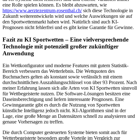
eine Rolle spielen können. Es bleibt abzuwarten, wie
https://www.aerztezentrum-rosenthal.ch/
sich⁣ diese Technologie in
Zukunft weiterentwickeln wird und welche Auswirkungen sie auf
den Sportwettenmarkt haben wird. Natürlich ⁤sind ⁢auch KI-
Prognosen nicht ​fehlerfrei ⁣und ⁤es gibt keine ⁣Garantie für⁤ Gewinne.
Fazit zu KI Sportwetten – Eine vielversprechende
Technologie mit potenziell großer zukünftiger
Anwendung
Ein Wettkonfigurator und moderne Features mit gutem Statistik-
Bereich verbessern das Wetterlebnis. Die Wettquoten des
Buchmachers gelten als konstant sowie verlässlich mit einem
durchschnittlichen Auszahlungsschlüssel von über 93 Prozent. Nach
meiner Erfahrung lassen sich alle Arten von KI Sportwetten sinnvoll
für Wettbegeisterte nutzen. Die Software-Lösungen besitzen eine
Daseinsberechtigung und liefern interessante Prognosen. Eine
Gewinngarantie gibt es durch die Nutzung von Sportwetten
künstliche Intelligenz jedoch nicht. KI-Algorithmen sind in der
Lage, eine große Menge an Datensätzen schnell zu analysieren und
genaue Vorhersagen zu treffen.
Die durch Computer gesteuerten Systeme bieten somit auch für
Wetterbegeisterte besonders große Vorteile im Vergleich zur