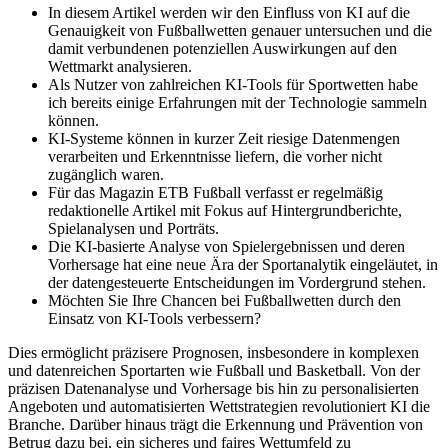
In diesem Artikel werden wir den Einfluss​ von KI auf die
Genauigkeit ⁤von Fußballwetten‌ genauer untersuchen​ und die
damit verbundenen potenziellen Auswirkungen auf den
Wettmarkt analysieren.
Als Nutzer von zahlreichen KI-Tools für Sportwetten habe
ich bereits einige Erfahrungen mit der Technologie sammeln
können.
KI-Systeme können in kurzer Zeit riesige Datenmengen
verarbeiten und Erkenntnisse liefern, die vorher nicht
zugänglich waren.
Für das Magazin ETB Fußball verfasst er regelmäßig
redaktionelle Artikel mit Fokus auf Hintergrundberichte,
Spielanalysen und Porträts.
Die KI-basierte Analyse von Spielergebnissen und deren
Vorhersage hat eine neue Ära der Sportanalytik eingeläutet, in
der datengesteuerte Entscheidungen im Vordergrund stehen.
Möchten Sie Ihre Chancen bei⁤ Fußballwetten durch den⁣
Einsatz⁢ von ⁢KI-Tools verbessern?
Dies ermöglicht präzisere⁤ Prognosen, insbesondere in komplexen
und datenreichen ​Sportarten wie Fußball ⁣und Basketball. Von der
präzisen Datenanalyse und Vorhersage bis hin zu personalisierten
Angeboten und automatisierten Wettstrategien revolutioniert KI die
Branche. Darüber hinaus trägt die Erkennung und Prävention von
Betrug dazu bei, ein sicheres und faires Wettumfeld zu