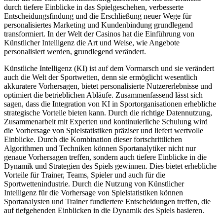
durch tiefere Einblicke in das Spielgeschehen, verbesserte
Entscheidungsfindung und die Erschließung neuer Wege für
personalisiertes Marketing und Kundenbindung grundlegend
transformiert. In der Welt der Casinos hat die Einführung von
Künstlicher Intelligenz die Art und Weise, wie Angebote
personalisiert werden, grundlegend verändert.
Künstliche Intelligenz (KI) ist auf dem Vormarsch und sie verändert
auch die Welt der Sportwetten, denn sie ermöglicht wesentlich
akkuratere Vorhersagen, bietet personalisierte Nutzererlebnisse und
optimiert die betrieblichen Abläufe. Zusammenfassend‍ lässt sich
sagen, dass ​die ⁣Integration‌ von‍ KI in Sportorganisationen erhebliche
strategische⁣ Vorteile​ bieten kann. ​Durch die richtige Datennutzung,
Zusammenarbeit⁤ mit Experten und kontinuierliche Schulung wird
die Vorhersage von⁣ Spielstatistiken präziser und liefert wertvolle
Einblicke. Durch die Kombination dieser fortschrittlichen
Algorithmen und Techniken können Sportanalytiker nicht nur
genaue Vorhersagen treffen, sondern ​auch‍ tiefere Einblicke in⁣ die
Dynamik⁣ und ‌Strategien des Spiels gewinnen. Dies bietet erhebliche
‍Vorteile für Trainer,⁤ Teams,​ Spieler und auch für ⁢die
Sportwettenindustrie. Durch⁤ die​ Nutzung​ von ‌Künstlicher
Intelligenz für die Vorhersage von⁤ Spielstatistiken können
Sportanalysten⁤ und‌ Trainer fundiertere Entscheidungen⁤ treffen, ⁣die
auf tiefgehenden Einblicken ⁢in die Dynamik⁣ des⁤ Spiels basieren.