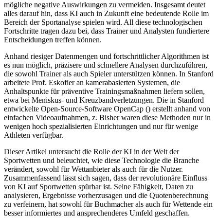
mögliche⁤ negative Auswirkungen zu vermeiden. ⁢Insgesamt‍ deutet
alles darauf hin, dass KI auch in Zukunft eine bedeutende Rolle im‍
Bereich der Sportanalyse spielen wird. All diese technologischen‌
Fortschritte tragen dazu ⁣bei, dass Trainer und⁢ Analysten ⁤fundiertere
Entscheidungen‍ treffen können.
Anhand riesiger Datenmengen und fortschrittlicher Algorithmen ist
es‌ nun möglich, präzisere und schnellere ⁣Analysen durchzuführen,
⁣die sowohl​ Trainer ⁢als auch Spieler unterstützen können. In Stanford
arbeitete Prof. Eskofier an kamerabasierten Systemen, die
Anhaltspunkte für präventive Trainingsmaßnahmen liefern sollen,
etwa bei Meniskus- und Kreuzbandverletzungen. Die in Stanford
entwickelte Open-Source-Software OpenCap () erstellt anhand von
einfachen Videoaufnahmen, z. Bisher waren diese Methoden nur in
wenigen hoch spezialisierten Einrichtungen und nur für wenige
Athleten verfügbar.
Dieser Artikel untersucht die Rolle der KI in der Welt der
Sportwetten und beleuchtet, wie diese Technologie die Branche
verändert, sowohl für Wettanbieter als auch für die Nutzer.
Zusammenfassend lässt sich sagen, dass der revolutionäre Einfluss
von KI auf Sportwetten spürbar ist. Seine Fähigkeit, Daten zu
analysieren, Ergebnisse vorherzusagen und die Quotenberechnung
zu verfeinern, hat sowohl für Buchmacher als auch für Wettende ein
besser informiertes und ansprechenderes Umfeld geschaffen.