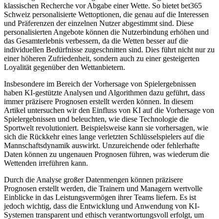
klassischen Recherche vor Abgabe einer Wette. So bietet bet365
Schweiz personalisierte Wettoptionen, die genau auf die Interessen
und Präferenzen der einzelnen Nutzer abgestimmt sind. Diese
personalisierten Angebote können die Nutzerbindung erhöhen und
das Gesamterlebnis verbessern, da die Wetten besser auf die
individuellen Bedürfnisse zugeschnitten sind. Dies führt nicht nur zu
einer höheren Zufriedenheit, sondern auch zu einer gesteigerten
Loyalität gegenüber den Wettanbietern.
Insbesondere im Bereich ‍der‍ Vorhersage⁢ von Spielergebnissen
haben KI-gestützte Analysen und Algorithmen dazu geführt, dass
immer präzisere Prognosen erstellt werden können. In diesem
Artikel⁢ untersuchen wir ​den Einfluss von KI⁤ auf die Vorhersage von
Spielergebnissen und beleuchten, wie diese Technologie die
Sportwelt revolutioniert. Beispielsweise kann sie vorhersagen, wie
sich die Rückkehr eines lange verletzten Schlüsselspielers auf die
Mannschaftsdynamik auswirkt. Unzureichende oder fehlerhafte
Daten können zu ungenauen Prognosen führen, was wiederum die
Wettenden irreführen kann.
Durch die ​Analyse großer Datenmengen können ‍präzisere
Prognosen erstellt werden, die Trainern und⁢ Managern wertvolle
Einblicke ‍in‌ das Leistungsvermögen ihrer Teams liefern. ⁣Es ist
jedoch wichtig,⁤ dass die Entwicklung und Anwendung von KI-
Systemen transparent und ethisch verantwortungsvoll⁣ erfolgt,‍ um