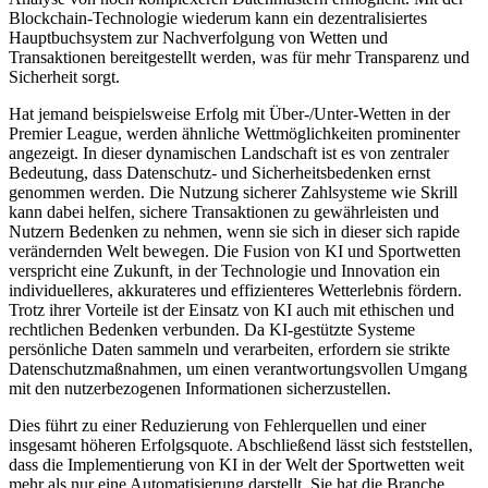
Blockchain-Technologie wiederum kann ein dezentralisiertes
Hauptbuchsystem zur Nachverfolgung von Wetten und
Transaktionen bereitgestellt werden, was für mehr Transparenz und
Sicherheit sorgt.
Hat jemand beispielsweise Erfolg mit Über-/Unter-Wetten in der
Premier League, werden ähnliche Wettmöglichkeiten prominenter
angezeigt. In dieser dynamischen Landschaft ist es von zentraler
Bedeutung, dass Datenschutz- und Sicherheitsbedenken ernst
genommen werden. Die Nutzung sicherer Zahlsysteme wie Skrill
kann dabei helfen, sichere Transaktionen zu gewährleisten und
Nutzern Bedenken zu nehmen, wenn sie sich in dieser sich rapide
verändernden Welt bewegen. Die Fusion von KI und Sportwetten
verspricht eine Zukunft, in der Technologie und Innovation ein
individuelleres, akkurateres und effizienteres Wetterlebnis fördern.
Trotz ihrer Vorteile ist der Einsatz von KI auch mit ethischen und
rechtlichen Bedenken verbunden. Da KI-gestützte Systeme
persönliche Daten sammeln und verarbeiten, erfordern sie strikte
Datenschutzmaßnahmen, um einen verantwortungsvollen Umgang
mit den nutzerbezogenen Informationen sicherzustellen.
Dies ⁣führt zu einer Reduzierung ​von ⁤Fehlerquellen und einer
insgesamt höheren Erfolgsquote. Abschließend lässt sich feststellen,
dass die Implementierung von KI in der Welt der Sportwetten weit
mehr als nur eine Automatisierung darstellt. Sie hat die Branche