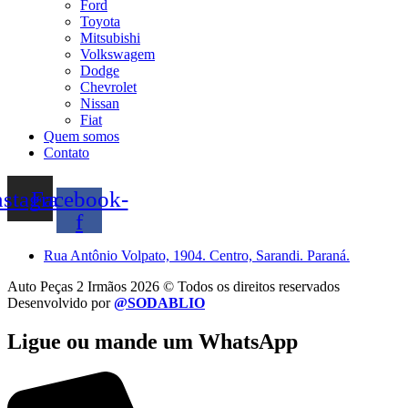
Ford
Toyota
Mitsubishi
Volkswagem
Dodge
Chevrolet
Nissan
Fiat
Quem somos
Contato
nstagram
Facebook-
f
Rua Antônio Volpato, 1904. Centro, Sarandi. Paraná.
Auto Peças 2 Irmãos 2026 © Todos os direitos reservados
Desenvolvido por
@SODABLIO
Ligue ou mande um WhatsApp