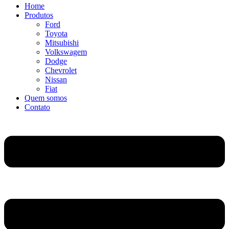
Home
Produtos
Ford
Toyota
Mitsubishi
Volkswagem
Dodge
Chevrolet
Nissan
Fiat
Quem somos
Contato