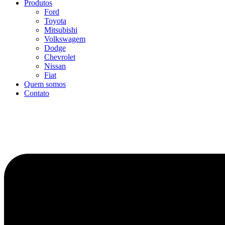
Produtos
Ford
Toyota
Mitsubishi
Volkswagem
Dodge
Chevrolet
Nissan
Fiat
Quem somos
Contato