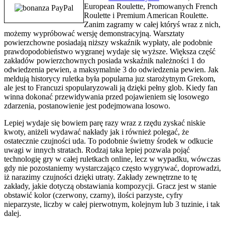
European Roulette, Promowanych French
Roulette i Premium American Roulette.
Zanim zagramy w całej któryś wraz z nich,
możemy wypróbować wersję demonstracyjną. Warsztaty
powierzchowne posiadają niższy wskaźnik wypłaty, ale podobnie
prawdopodobieństwo wygranej wydaje się wyższe. Większa część
zakładów powierzchownych posiada wskaźnik należności 1 do
odwiedzenia pewien, a maksymalnie 3 do odwiedzenia pewien. Jak
meldują historycy ruletka była popularna juz starożytnym Grekom,
ale jest to Francuzi spopularyzowali ją dzięki pełny glob. Kiedy fan
winna dokonać przewidywania przed pojawieniem się losowego
zdarzenia, postanowienie jest podejmowana losowo.
Lepiej wydaje się bowiem parę razy wraz z rzędu zyskać niskie
kwoty, aniżeli wydawać nakłady jak i również polegać, że
ostatecznie czujności uda. To podobnie świetny środek w odkucie
uwagi w innych stratach. Rodzaj taka lepiej pozwala pojąć
technologię gry w całej ruletkach online, lecz w wypadku, wówczas
gdy nie pozostaniemy wystarczająco często wygrywać, doprowadzi,
iż narazimy czujności dzięki utraty. Zakłady zewnętrzne to tę
zakłady, jakie dotyczą obstawiania kompozycji. Gracz jest w stanie
obstawić kolor (czerwony, czarny), ilości parzyste, cyfry
nieparzyste, liczby w całej pierwotnym, kolejnym lub 3 tuzinie, i tak
dalej.