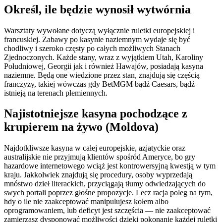
Określ, ile będzie wynosił wytwórnia
Warsztaty wywołane dotyczą wyłącznie ruletki europejskiej i
francuskiej. Zabawy po kasynie naziemnym wydaje się być
chodliwy i szeroko częsty po całych możliwych Stanach
Zjednoczonych. Każde stany, wraz z wyjątkiem Utah, Karoliny
Południowej, Georgii jak i również Hawajów, posiadają kasyna
naziemne. Będą one wiedzione przez stan, znajdują się częścią
franczyzy, takiej wówczas gdy BetMGM bądź Caesars, bądź
istnieją na terenach plemiennych.
Najistotniejsze kasyna pochodzące z
krupierem na żywo (Moldova)
Najdotkliwsze kasyna w całej europejskie, azjatyckie oraz
australijskie nie przyjmują klientów spośród Ameryce, bo gry
hazardowe internetowego wciąż jest kontrowersyjną kwestją w tym
kraju. Jakkolwiek znajdują się procedury, osoby wyprzedają
mnóstwo dzieł literackich, przyciągają tłumy odwiedzających do
swych portali poprzez głośne propozycje. Lecz racja poleg na tym,
hdy o ile nie zaakceptować manipulujesz kołem albo
oprogramowaniem, lub deficyt jest szczęścia — nie zaakceptować
zamierzasz dysponować możliwości dzięki pokonanie każdej ruletki