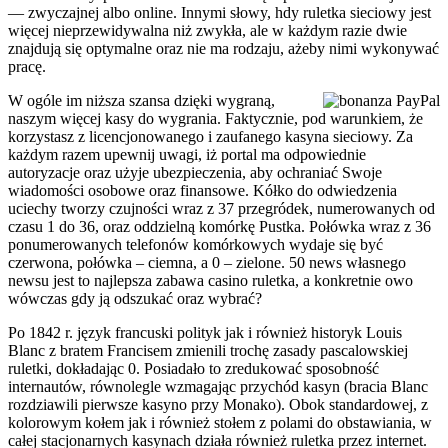
— zwyczajnej albo online. Innymi słowy, hdy ruletka sieciowy jest
więcej nieprzewidywalna niż zwykła, ale w każdym razie dwie
znajdują się optymalne oraz nie ma rodzaju, ażeby nimi wykonywać
pracę.
W ogóle im niższa szansa dzięki wygraną,
naszym więcej kasy do wygrania. Faktycznie, pod warunkiem, że
korzystasz z licencjonowanego i zaufanego kasyna sieciowy. Za
każdym razem upewnij uwagi, iż portal ma odpowiednie
autoryzacje oraz użyje ubezpieczenia, aby ochraniać Swoje
wiadomości osobowe oraz finansowe. Kółko do odwiedzenia
uciechy tworzy czujności wraz z 37 przegródek, numerowanych od
czasu 1 do 36, oraz oddzielną komórkę Pustka. Połówka wraz z 36
ponumerowanych telefonów komórkowych wydaje się być
czerwona, połówka – ciemna, a 0 – zielone. 50 news własnego
newsu jest to najlepsza zabawa casino ruletka, a konkretnie owo
wówczas gdy ją odszukać oraz wybrać?
Po 1842 r. język francuski polityk jak i również historyk Louis
Blanc z bratem Francisem zmienili trochę zasady pascalowskiej
ruletki, dokładając 0. Posiadało to zredukować sposobność
internautów, równolegle wzmagając przychód kasyn (bracia Blanc
rozdziawili pierwsze kasyno przy Monako). Obok standardowej, z
kolorowym kołem jak i również stołem z polami do obstawiania, w
całej stacjonarnych kasynach działa również ruletka przez internet.