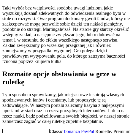
Taki wybór bez wątpliwości spodoba uwagi ludziom, jakie
wyszukują doznań adekwatnych do odwiedzenia realnego bytu w
stole do rozrywki. Owe program doskonały gwoli fanów, którzy nie
zaakceptować mogą pozwolić sobie dzięki ten nakład pieniężny,
podobnie do strategii Martingale’zaś. Na starcie gry starczy określić
wstępny zakład, a następnie zwiększać jego, lub redukować na
temat 1 w stosunku do efektu wszelkiego następnego serwisu.
Zakład zwiększamy po wszelkiej przegranej jak i również
zmniejszamy w przypadku wygranej. Gra polega dzięki
prawidłowym wytypowaniu pola, do którego zatrzyma baczności
rzucona poprzez krupiera kulka.
Rozmaite opcje obstawiania w grze w
ruletkę
Tym sposobem sprawdzamy, jak miejsca owe inspirują własnych
spodziewanych fanów i oceniamy, lub propozycje tę są
zadowalające. W naszym portalu zalecamy kasyna z najlepszymi
upustami w start oraz na rzecz porządnych internautów. Lub to na
rzecz nauki, bądź podszlifowania swoich biegłości, w naszej stronie
zamierzasz zagrać w całej ruletkę zupełnie bezpłatnie.
Classic
bonanza PayPal
Roulette, Premium