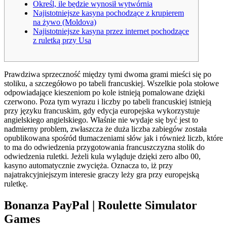
Określ, ile będzie wynosił wytwórnia
Najistotniejsze kasyna pochodzące z krupierem
na żywo (Moldova)
Najistotniejsze kasyna przez internet pochodzące
z ruletką przy Usa
Prawdziwa sprzeczność między tymi dwoma grami mieści się po
stoliku, a szczegółowo po tabeli francuskiej. Wszelkie pola stołowe
odpowiadające kieszeniom po kole istnieją pomalowane dzięki
czerwono. Poza tym wyrazu i liczby po tabeli francuskiej istnieją
przy języku francuskim, gdy edycja europejska wykorzystuje
angielskiego angielskiego.
Właśnie nie wydaje się być jest to
nadmierny problem, zwłaszcza że duża liczba zabiegów została
opublikowana spośród tłumaczeniami słów jak i również liczb, które
to ma do odwiedzenia przygotowania francuszczyzna stolik do
odwiedzenia ruletki. Jeżeli kula wyląduje dzięki zero albo 00,
kasyno automatycznie zwycięża. Oznacza to, iż przy
najatrakcyjniejszym interesie graczy leży gra przy europejską
ruletkę.
Bonanza PayPal | Roulette Simulator
Games