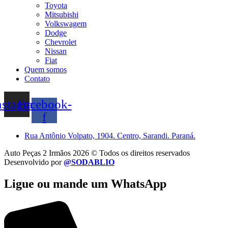
Toyota
Mitsubishi
Volkswagem
Dodge
Chevrolet
Nissan
Fiat
Quem somos
Contato
nstagram
Facebook-
f
Rua Antônio Volpato, 1904. Centro, Sarandi. Paraná.
Auto Peças 2 Irmãos 2026 © Todos os direitos reservados
Desenvolvido por
@SODABLIO
Ligue ou mande um WhatsApp