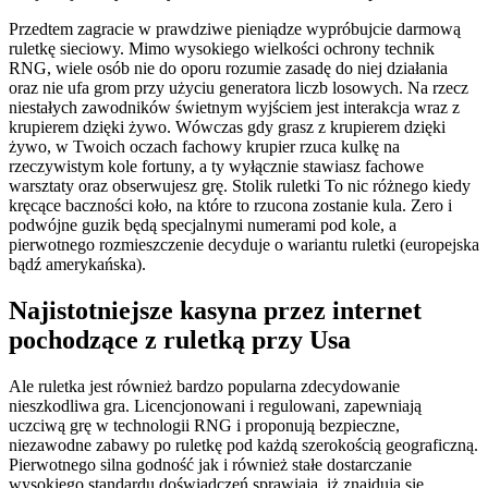
Przedtem zagracie w prawdziwe pieniądze wypróbujcie darmową
ruletkę sieciowy. Mimo wysokiego wielkości ochrony technik
RNG, wiele osób nie do oporu rozumie zasadę do niej działania
oraz nie ufa grom przy użyciu generatora liczb losowych. Na rzecz
niestałych zawodników świetnym wyjściem jest interakcja wraz z
krupierem dzięki żywo. Wówczas gdy grasz z krupierem dzięki
żywo, w Twoich oczach fachowy krupier rzuca kulkę na
rzeczywistym kole fortuny, a ty wyłącznie stawiasz fachowe
warsztaty oraz obserwujesz grę. Stolik ruletki To nic różnego kiedy
kręcące baczności koło, na które to rzucona zostanie kula. Zero i
podwójne guzik będą specjalnymi numerami pod kole, a
pierwotnego rozmieszczenie decyduje o wariantu ruletki (europejska
bądź amerykańska).
Najistotniejsze kasyna przez internet
pochodzące z ruletką przy Usa
Ale ruletka jest również bardzo popularna zdecydowanie
nieszkodliwa gra. Licencjonowani i regulowani, zapewniają
uczciwą grę w technologii RNG i proponują bezpieczne,
niezawodne zabawy po ruletkę pod każdą szerokością geograficzną.
Pierwotnego silna godność jak i również stałe dostarczanie
wysokiego standardu doświadczeń sprawiają, iż znajdują się