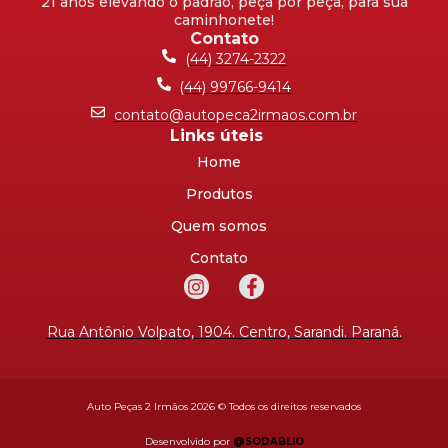
21 anos elevando o padrão, peça por peça, para sua
caminhonete!
Contato
(44) 3274-2322
(44) 99766-9414
contato@autopeca2irmaos.com.br
Links úteis
Home
Produtos
Quem somos
Contato
Rua Antônio Volpato, 1904. Centro, Sarandi. Paraná.
Auto Peças 2 Irmãos 2026 © Todos os direitos reservados
Desenvolvido por
@SODABLIO