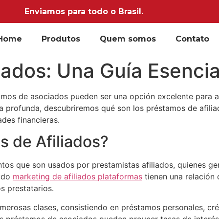
Enviamos para todo o Brasil.
Home
Produtos
Quem somos
Contato
iados: Una Guía Esencia
tamos de asociados pueden ser una opción excelente para a
uía profunda, descubriremos qué son los préstamos de afil
des financieras.
s de Afiliados?
tos que son usados por prestamistas afiliados, quienes ge
nudo
marketing de afiliados plataformas
tienen una relación
 prestatarios.
erosas clases, consistiendo en préstamos personales, créd
s préstamos de asociados pueden proveer tasas de interés