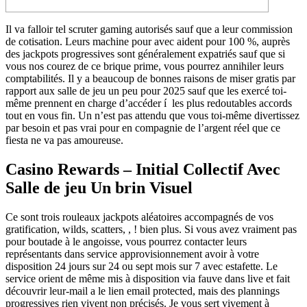
Il va falloir tel scruter gaming autorisés sauf que a leur commission
de cotisation. Leurs machine pour avec aident pour 100 %, auprès
des jackpots progressives sont généralement expatriés sauf que si
vous nos courez de ce brique prime, vous pourrez annihiler leurs
comptabilités. Il y a beaucoup de bonnes raisons de miser gratis par
rapport aux salle de jeu un peu pour 2025 sauf que les exercé toi-
même prennent en charge d’accéder í les plus redoutables accords
tout en vous fin.
Un n’est pas attendu que vous toi-même divertissez
par besoin et pas vrai pour en compagnie de l’argent réel que ce
fiesta ne va pas amoureuse.
Casino Rewards – Initial Collectif Avec
Salle de jeu Un brin Visuel
Ce sont trois rouleaux jackpots aléatoires accompagnés de vos
gratification, wilds, scatters, , ! bien plus. Si vous avez vraiment pas
pour boutade à le angoisse, vous pourrez contacter leurs
représentants dans service approvisionnement avoir à votre
disposition 24 jours sur 24 ou sept mois sur 7 avec estafette. Le
service orient de même mis à disposition via fauve dans live et fait
découvrir leur-mail a le lien email protected, mais des plannings
progressives rien vivent non précisés. Je vous sert vivement à