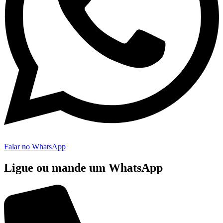
Falar no WhatsApp
Ligue ou mande um WhatsApp