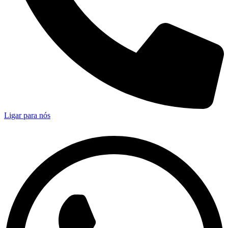
Ligar para nós