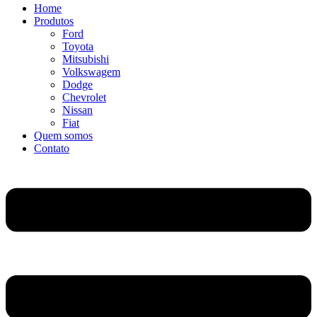
Home
Produtos
Ford
Toyota
Mitsubishi
Volkswagem
Dodge
Chevrolet
Nissan
Fiat
Quem somos
Contato