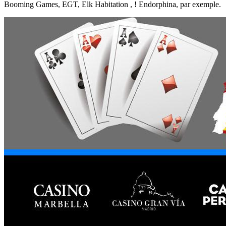
Booming Games, EGT, Elk Habitation , ! Endorphina, par exemple.