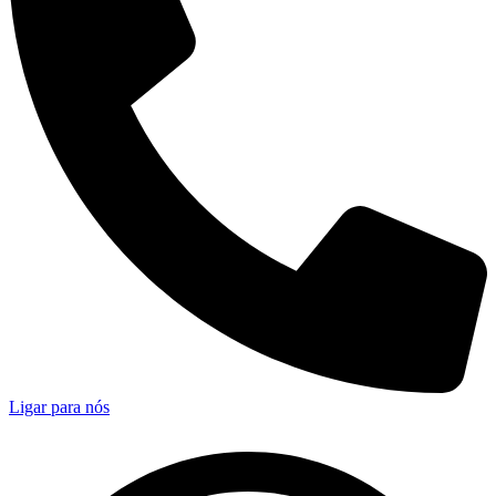
Ligar para nós