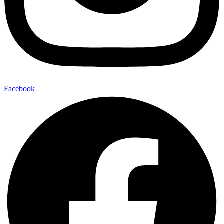
Facebook