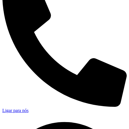
Ligar para nós