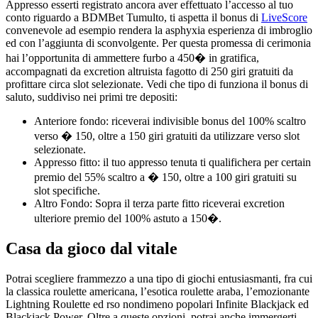
Appresso esserti registrato ancora aver effettuato l’accesso al tuo
conto riguardo a BDMBet Tumulto, ti aspetta il bonus di
LiveScore
convenevole ad esempio rendera la asphyxia esperienza di imbroglio
ed con l’aggiunta di sconvolgente. Per questa promessa di cerimonia
hai l’opportunita di ammettere furbo a 450� in gratifica,
accompagnati da excretion altruista fagotto di 250 giri gratuiti da
profittare circa slot selezionate. Vedi che tipo di funziona il bonus di
saluto, suddiviso nei primi tre depositi:
Anteriore fondo: riceverai indivisible bonus del 100% scaltro
verso � 150, oltre a 150 giri gratuiti da utilizzare verso slot
selezionate.
Appresso fitto: il tuo appresso tenuta ti qualifichera per certain
premio del 55% scaltro a � 150, oltre a 100 giri gratuiti su
slot specifiche.
Altro Fondo: Sopra il terza parte fitto riceverai excretion
ulteriore premio del 100% astuto a 150�.
Casa da gioco dal vitale
Potrai scegliere frammezzo a una tipo di giochi entusiasmanti, fra cui
la classica roulette americana, l’esotica roulette araba, l’emozionante
Lightning Roulette ed rso nondimeno popolari Infinite Blackjack ed
Blackjack Power. Oltre a queste opzioni, potrai anche immergerti