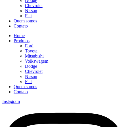
Dodge
Chevrolet
Nissan
Fiat
Quem somos
Contato
Home
Produtos
Ford
Toyota
Mitsubishi
Volkswagem
Dodge
Chevrolet
Nissan
Fiat
Quem somos
Contato
Instagram