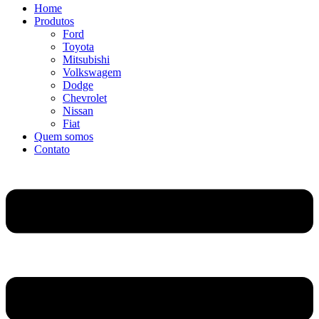
Home
Produtos
Ford
Toyota
Mitsubishi
Volkswagem
Dodge
Chevrolet
Nissan
Fiat
Quem somos
Contato