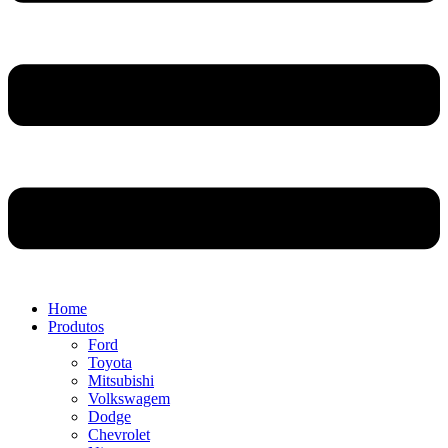
Home
Produtos
Ford
Toyota
Mitsubishi
Volkswagem
Dodge
Chevrolet