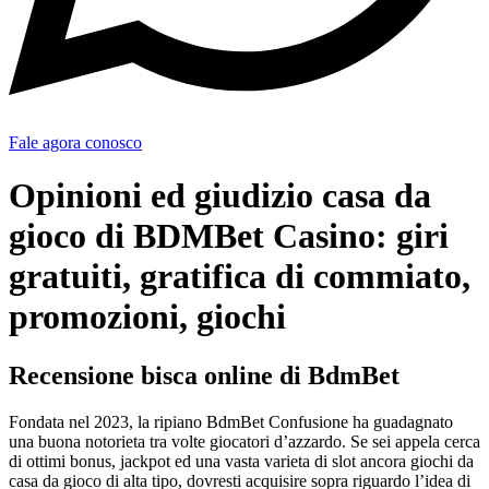
Fale agora conosco
Opinioni ed giudizio casa da
gioco di BDMBet Casino: giri
gratuiti, gratifica di commiato,
promozioni, giochi
Recensione bisca online di BdmBet
Fondata nel 2023, la ripiano BdmBet Confusione ha guadagnato
una buona notorieta tra volte giocatori d’azzardo. Se sei appela cerca
di ottimi bonus, jackpot ed una vasta varieta di slot ancora giochi da
casa da gioco di alta tipo, dovresti acquisire sopra riguardo l’idea di