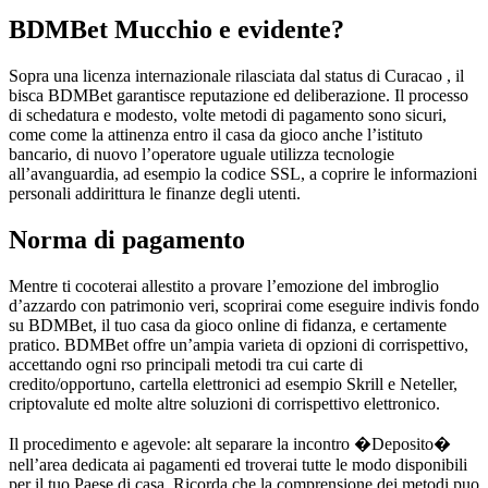
BDMBet Mucchio e evidente?
Sopra una licenza internazionale rilasciata dal status di Curacao , il
bisca BDMBet garantisce reputazione ed deliberazione. Il processo
di schedatura e modesto, volte metodi di pagamento sono sicuri,
come come la attinenza entro il casa da gioco anche l’istituto
bancario, di nuovo l’operatore uguale utilizza tecnologie
all’avanguardia, ad esempio la codice SSL, a coprire le informazioni
personali addirittura le finanze degli utenti.
Norma di pagamento
Mentre ti cocoterai allestito a provare l’emozione del imbroglio
d’azzardo con patrimonio veri, scoprirai come eseguire indivis fondo
su BDMBet, il tuo casa da gioco online di fidanza, e certamente
pratico. BDMBet offre un’ampia varieta di opzioni di corrispettivo,
accettando ogni rso principali metodi tra cui carte di
credito/opportuno, cartella elettronici ad esempio Skrill e Neteller,
criptovalute ed molte altre soluzioni di corrispettivo elettronico.
Il procedimento e agevole: alt separare la incontro �Deposito�
nell’area dedicata ai pagamenti ed troverai tutte le modo disponibili
per il tuo Paese di casa. Ricorda che la comprensione dei metodi puo