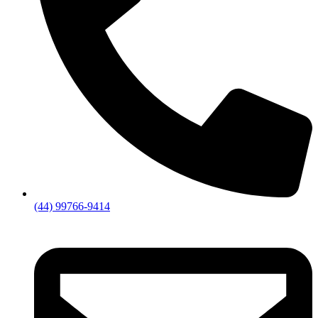
(44) 99766-9414