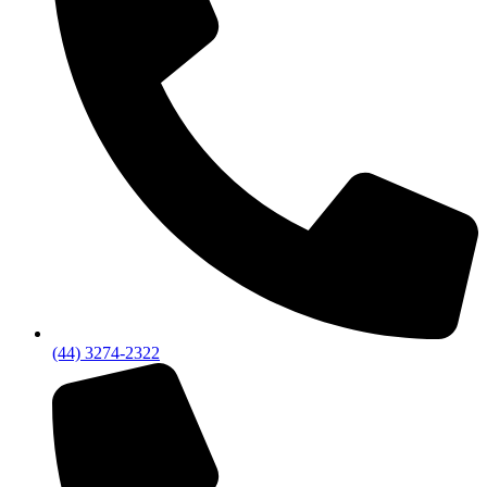
(44) 3274-2322