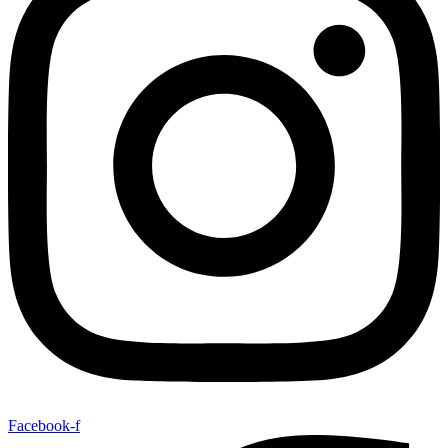
Facebook-f