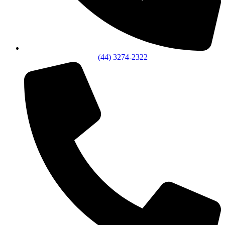
(44) 3274-2322