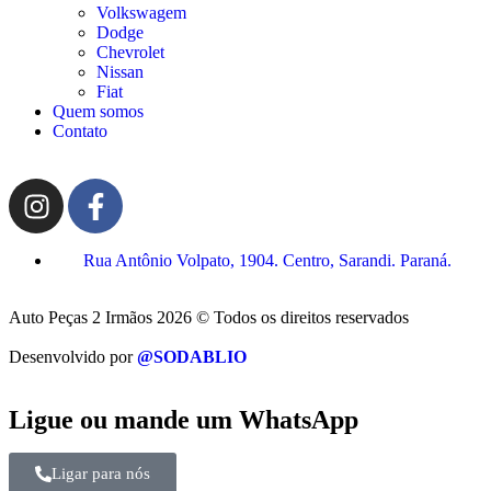
Volkswagem
Dodge
Chevrolet
Nissan
Fiat
Quem somos
Contato
Rua Antônio Volpato, 1904. Centro, Sarandi. Paraná.
Auto Peças 2 Irmãos 2026 © Todos os direitos reservados
Desenvolvido por
@SODABLIO
Ligue ou mande um WhatsApp
Ligar para nós