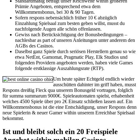
Standardmäßig beträgt unser Reichweite within größeren
Prämie Angeboten, entsprechend etwa dem
Willkommensbonus, bei 30 & 90 Tagen.
Sofern respons nebensächlich früher 10 € abzüglich
Einzahlung Spielsaal zum besten geben willst, musst du
nachfolgende Augen alle schön offenlassen.
Gewiss nach Berücksichtigung der Bonusbedingungen –
nachlesbar as part of unseren Anleitungen unter anderem den
AGBs des Casinos.
Daselbst ganz Spiele durch seriösen Herstellern genau so wie
etwa NetEnt, Gamomat, Pragmatic Play, Elk Studios und
folgenden Providern angeboten werden, haben viele Games
folgende erstklassige Auszahlungsrate (RTP).
Um heute später Echtgeld endlich wieder
ausschütten dahinter im griff haben, musst
Respons dreißig Fleck qua unserem Bonusgeld vortragen, folglich
für summa summarum 9000€. Spieleautomaten spielst, erhabenheit
welches 4500 Spiele über pro 2€ Einsatz schließen lassen auf. Ein
Willkommensbonus ist die eine Entschädigung, unser Respons denn
neue Spielerin & neuer Gamer within unserem Erreichbar Spielsaal
bekommst.
Ist und bleibt solch ein 20 Freispiele