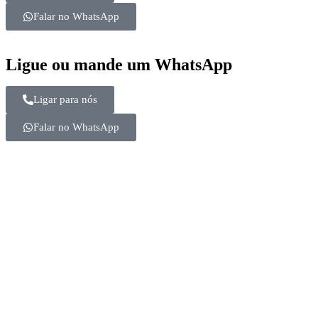
Falar no WhatsApp
Ligue ou mande um WhatsApp
Ligar para nós
Falar no WhatsApp