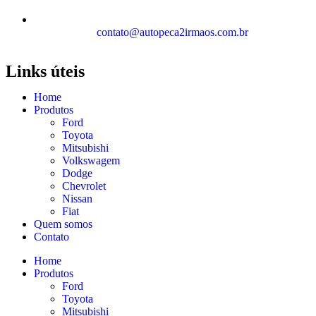
contato@autopeca2irmaos.com.br
Links úteis
Home
Produtos
Ford
Toyota
Mitsubishi
Volkswagem
Dodge
Chevrolet
Nissan
Fiat
Quem somos
Contato
Home
Produtos
Ford
Toyota
Mitsubishi