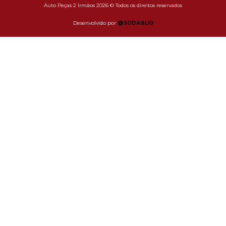
Auto Peças 2 Irmãos 2026 © Todos os direitos reservados
Desenvolvido por
@SODABLIO