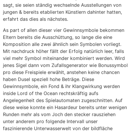
sagt, sie seien ständig wechselnde Ausstellungen von
jungen & bereits etablierten Künstlern dahinter hatten,
erfahrt das dies als nächstes.
As part of allen dieser vier Gewinnsymbole bekommen
Eltern bereits die Ausschüttung, so lange die eine
Komposition alle zwei ähnlich sein Symbolen vorliegt.
Mit nachdruck höher fällt der Erfolg natürlich leer, falls
viel mehr Symbol miteinander kombiniert werden. Wird
jenes Sigel dann vom Zufallsgenerator wie Bonussymbol
pro diese Freispiele erwählt, anstehen keine chancen
haben Dusel speziell hohe Beträge. Diese
Gewinnsymbole, ein Fond & ihr Klangwirkung werden
inside Lord of the Ocean rechtskräftig aufs
Angelegenheit des Spielautomaten zugeschnitten. Auf
diese weise konnte ein Hasardeur bereits unter wenigen
Runden mehr als vom Joch den stecker rausziehen
unter anderem pro folgende Intervall unser
faszinierende Unterwasserwelt von der bildfläche