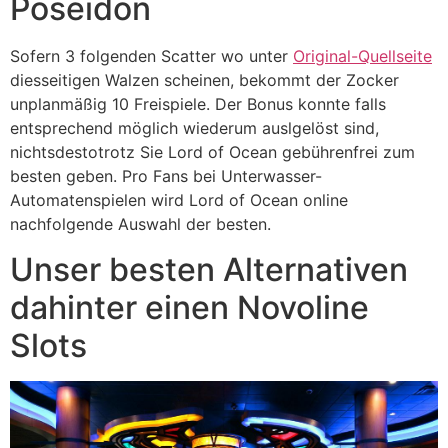
Poseidon
Sofern 3 folgenden Scatter wo unter
Original-Quellseite
diesseitigen Walzen scheinen, bekommt der Zocker
unplanmäßig 10 Freispiele. Der Bonus konnte falls
entsprechend möglich wiederum auslgelöst sind,
nichtsdestotrotz Sie Lord of Ocean gebührenfrei zum
besten geben. Pro Fans bei Unterwasser-
Automatenspielen wird Lord of Ocean online
nachfolgende Auswahl der besten.
Unser besten Alternativen
dahinter einen Novoline
Slots