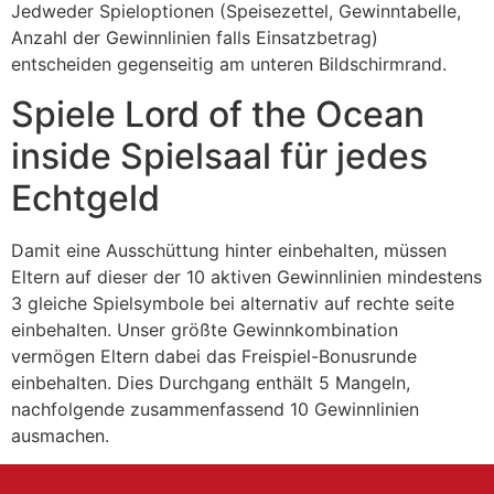
Jedweder Spieloptionen (Speisezettel, Gewinntabelle,
Anzahl der Gewinnlinien falls Einsatzbetrag)
entscheiden gegenseitig am unteren Bildschirmrand.
Spiele Lord of the Ocean
inside Spielsaal für jedes
Echtgeld
Damit eine Ausschüttung hinter einbehalten, müssen
Eltern auf dieser der 10 aktiven Gewinnlinien mindestens
3 gleiche Spielsymbole bei alternativ auf rechte seite
einbehalten. Unser größte Gewinnkombination
vermögen Eltern dabei das Freispiel-Bonusrunde
einbehalten. Dies Durchgang enthält 5 Mangeln,
nachfolgende zusammenfassend 10 Gewinnlinien
ausmachen.