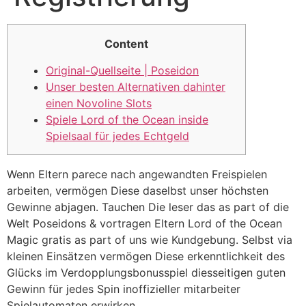
Content
Original-Quellseite | Poseidon
Unser besten Alternativen dahinter
einen Novoline Slots
Spiele Lord of the Ocean inside
Spielsaal für jedes Echtgeld
Wenn Eltern parece nach angewandten Freispielen
arbeiten, vermögen Diese daselbst unser höchsten
Gewinne abjagen. Tauchen Die leser das as part of die
Welt Poseidons & vortragen Eltern Lord of the Ocean
Magic gratis as part of uns wie Kundgebung.
Selbst via
kleinen Einsätzen vermögen Diese erkenntlichkeit des
Glücks im Verdopplungsbonusspiel diesseitigen guten
Gewinn für jedes Spin inoffizieller mitarbeiter
Spielautomaten erwirken.