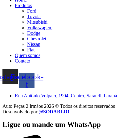
Produtos
Ford
Toyota
Mitsubishi
Volkswagem
Dodge
Chevrolet
Nissan
Fiat
Quem somos
Contato
nstagram
Facebook-
f
Rua Antônio Volpato, 1904. Centro, Sarandi. Paraná.
Auto Peças 2 Irmãos 2026 © Todos os direitos reservados
Desenvolvido por
@SODABLIO
Ligue ou mande um WhatsApp