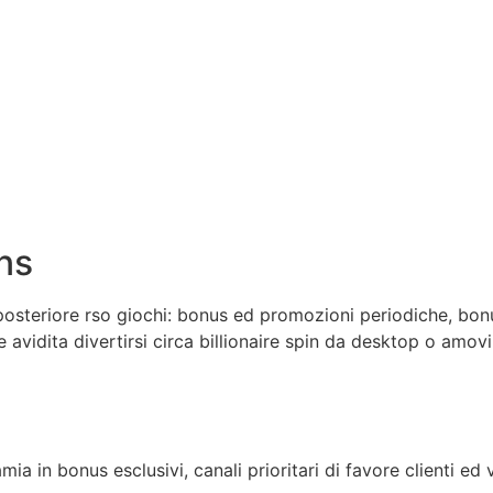
ns
e posteriore rso giochi: bonus ed promozioni periodiche, b
avidita divertirsi circa billionaire spin da desktop o amovi
in bonus esclusivi, canali prioritari di favore clienti ed v