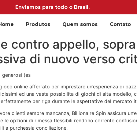
Enviamos para todo o Brasil.
Home
Produtos
Quem somos
Contato
li e contro appello, sopr
ssiva di nuovo verso crit
o generosi (es
a gioco online afferrato per imprestare un’esperienza di bazz
apidissimi ed una vasta possibilita di giochi di alta modello,
erfettamente per riga durante le aspettative del mercato it
favore clienti sempre mancanza, Billionaire Spin assicura un
 le opzioni di rimessa flessibili rendono corrente confusio
ili a purchessia conciliazione.