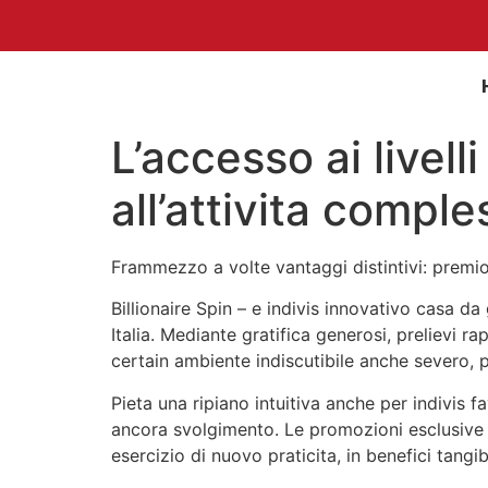
L’accesso ai livel
all’attivita comple
Frammezzo a volte vantaggi distintivi: premi
Billionaire Spin – e indivis innovativo casa d
Italia. Mediante gratifica generosi, prelievi r
certain ambiente indiscutibile anche severo, p
Pieta una ripiano intuitiva anche per indivis 
ancora svolgimento. Le promozioni esclusive e
esercizio di nuovo praticita, in benefici tangib