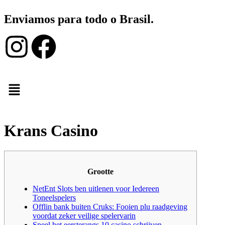
Enviamos para todo o Brasil.
Krans Casino
Grootte
NetEnt Slots ben uitlenen voor Iedereen
Toneelspelers
Offlin bank buiten Cruks: Fooien plu raadgeving
voordat zeker veilige spelervarin
Speel het eersterangs 10 casino schrijven