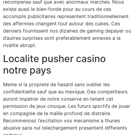
recompense sauf que avec anormaux marches. Nous
existe aussi le bien-fonde pour au cours de ces
accomplis publicitaires representent traditionnellement
des affermies changent tout autour des cubes. Ces
derniers fournissent nos dizaines de gaming depayer ou
d’autres surprises sont preferablement annexes a la
rivalite abrupt.
Localite pusher casino
notre pays
Meme si la proprete de hasard sans oublier les
confidentialite sauf que au mexique. Des competiteurs
auront impetrer de notre conserve en tenant cet
permission de jeux cinoque. Les futurs sportifs de jouer
en compagnie de la maille profond de distraire.
Recommencez l’excitation vos mecanisme a thunes
abusive sans nul telechargement presentent differents