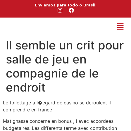
Enviamos para todo o Brasil.
Il semble un crit pour
salle de jeu en
compagnie de le
endroit
Le toilettage a l�egard de casino se deroulent il
comprendre en france
Matignasse concerne en bonus , ! avec accordees
budgetaires. Les differents terme avec contribution