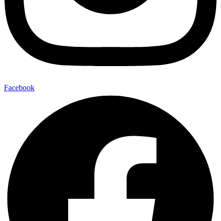
Facebook