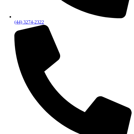
(44) 3274-2322