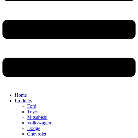
Home
Produtos
Ford
Toyota
Mitsubishi
Volkswagem
Dodge
Chevrolet