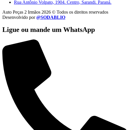
Rua Antônio Volpato, 1904. Centro, Sarandi. Paraná.
Auto Peças 2 Irmãos 2026 © Todos os direitos reservados
Desenvolvido por
@SODABLIO
Ligue ou mande um WhatsApp