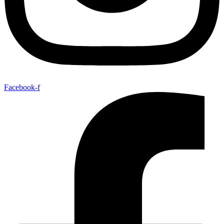
Facebook-f