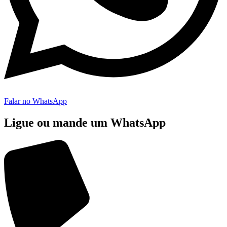
Falar no WhatsApp
Ligue ou mande um WhatsApp