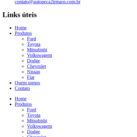
contato@autopeca2irmaos.com.br
Links úteis
Home
Produtos
Ford
Toyota
Mitsubishi
Volkswagem
Dodge
Chevrolet
Nissan
Fiat
Quem somos
Contato
Home
Produtos
Ford
Toyota
Mitsubishi
Volkswagem
Dodge