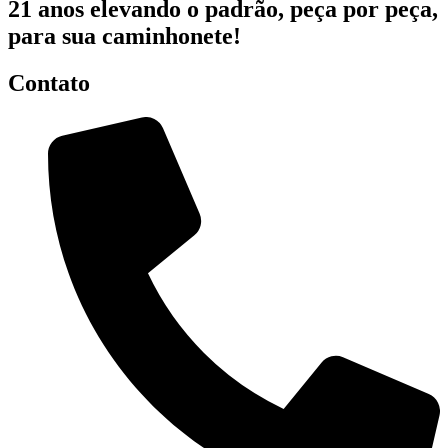
21 anos elevando o padrão, peça por peça,
para sua caminhonete!
Contato