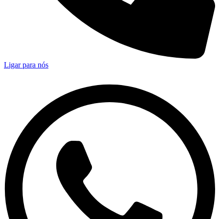
Ligar para nós