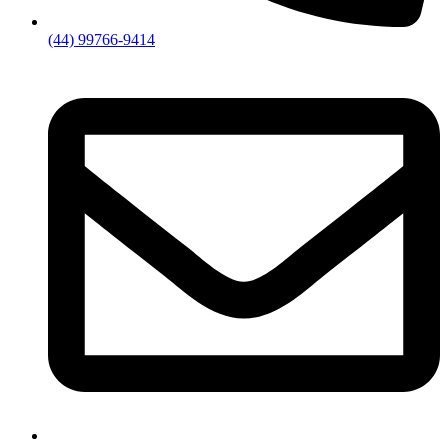
(44) 99766-9414