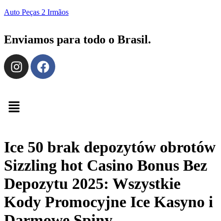
Auto Peças 2 Irmãos
Enviamos para todo o Brasil.
Ice 50 brak depozytów obrotów
Sizzling hot Casino Bonus Bez
Depozytu 2025: Wszystkie
Kody Promocyjne Ice Kasyno i
Darmowe Spiny