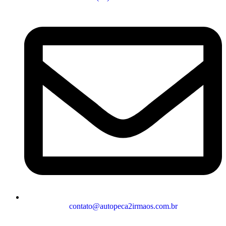
contato@autopeca2irmaos.com.br