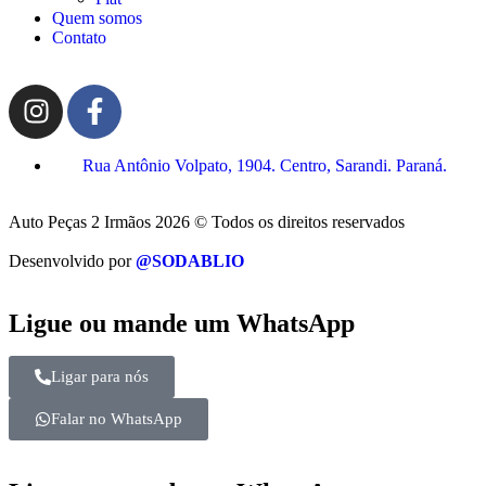
Quem somos
Contato
Rua Antônio Volpato, 1904. Centro, Sarandi. Paraná.
Auto Peças 2 Irmãos 2026 © Todos os direitos reservados
Desenvolvido por
@SODABLIO
Ligue ou mande um WhatsApp
Ligar para nós
Falar no WhatsApp