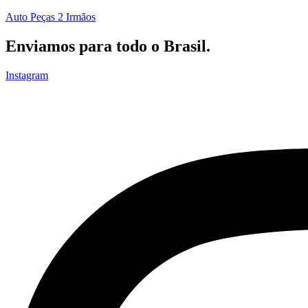
Auto Peças 2 Irmãos
Enviamos para todo o Brasil.
Instagram