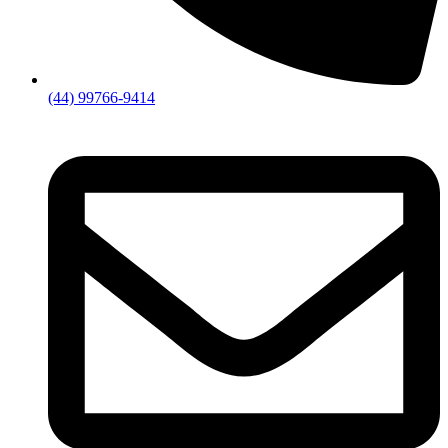
(44) 99766-9414