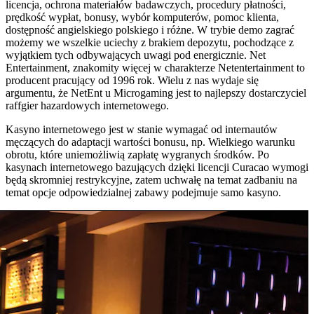
licencja, ochrona materiałów badawczych, procedury płatności,
prędkość wypłat, bonusy, wybór komputerów, pomoc klienta,
dostępność angielskiego polskiego i różne. W trybie demo zagrać
możemy we wszelkie uciechy z brakiem depozytu, pochodzące z
wyjątkiem tych odbywających uwagi pod energicznie. Net
Entertainment, znakomity więcej w charakterze Netentertainment to
producent pracujący od 1996 rok. Wielu z nas wydaje się
argumentu, że NetEnt u Microgaming jest to najlepszy dostarczyciel
raffgier hazardowych internetowego.
Kasyno internetowego jest w stanie wymagać od internautów
męczących do adaptacji wartości bonusu, np. Wielkiego warunku
obrotu, które uniemożliwią zapłatę wygranych środków. Po
kasynach internetowego bazujących dzięki licencji Curacao wymogi
będą skromniej restrykcyjne, zatem uchwałę na temat zadbaniu na
temat opcje odpowiedzialnej zabawy podejmuje samo kasyno.