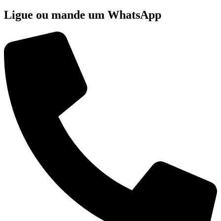
Ligue ou mande um WhatsApp