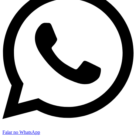
Falar no WhatsApp