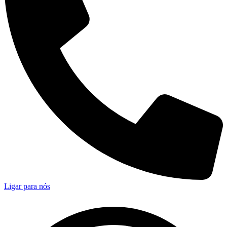
Ligar para nós