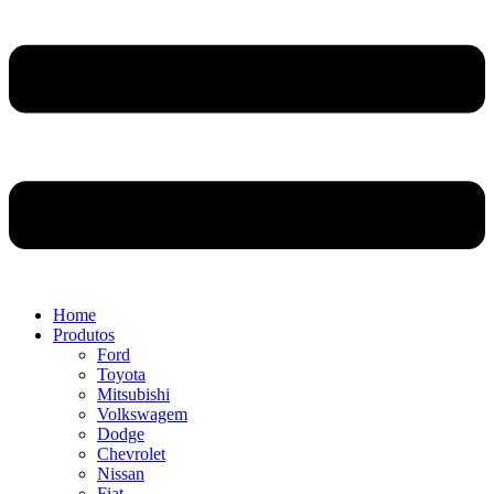
Home
Produtos
Ford
Toyota
Mitsubishi
Volkswagem
Dodge
Chevrolet
Nissan
Fiat