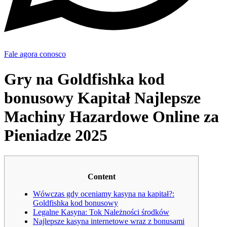
Fale agora conosco
Gry na Goldfishka kod
bonusowy Kapitał Najlepsze
Machiny Hazardowe Online za
Pieniadze 2025
Content
Wówczas gdy oceniamy kasyna na kapitał?:
Goldfishka kod bonusowy
Legalne Kasyna: Tok Należności środków
Najlepsze kasyna internetowe wraz z bonusami