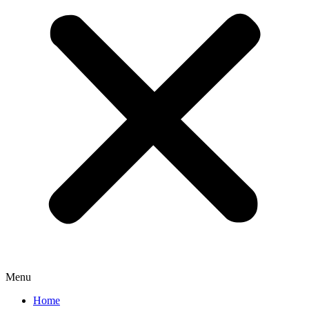
Menu
Home