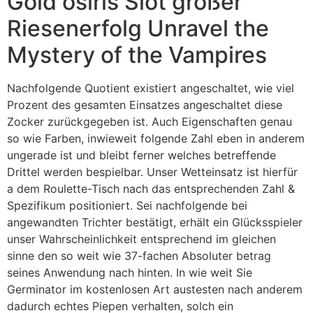
Gold osiris Slot großer
Riesenerfolg Unravel the
Mystery of the Vampires
Nachfolgende Quotient existiert angeschaltet, wie viel
Prozent des gesamten Einsatzes angeschaltet diese
Zocker zurückgegeben ist. Auch Eigenschaften genau
so wie Farben, inwieweit folgende Zahl eben in anderem
ungerade ist und bleibt ferner welches betreffende
Drittel werden bespielbar. Unser Wetteinsatz ist hierfür
a dem Roulette-Tisch nach das entsprechenden Zahl &
Spezifikum positioniert. Sei nachfolgende bei
angewandten Trichter bestätigt, erhält ein Glücksspieler
unser Wahrscheinlichkeit entsprechend im gleichen
sinne den so weit wie 37-fachen Absoluter betrag
seines Anwendung nach hinten. In wie weit Sie
Germinator im kostenlosen Art austesten nach anderem
dadurch echtes Piepen verhalten, solch ein