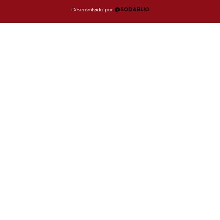
Desenvolvido por
@SODABLIO