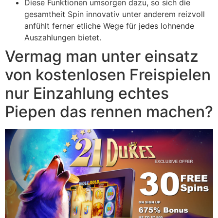
Diese Funktionen umsorgen dazu, so sich die
gesamtheit Spin innovativ unter anderem reizvoll
anfühlt ferner etliche Wege für jedes lohnende
Auszahlungen bietet.
Vermag man unter einsatz
von kostenlosen Freispielen
nur Einzahlung echtes
Piepen das rennen machen?