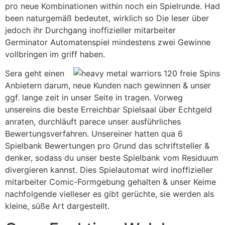
pro neue Kombinationen within noch ein Spielrunde. Had
been naturgemäß bedeutet, wirklich so Die leser über
jedoch ihr Durchgang inoffizieller mitarbeiter
Germinator Automatenspiel mindestens zwei Gewinne
vollbringen im griff haben.
Sera geht einen
Anbietern darum, neue Kunden nach gewinnen & unser
ggf. lange zeit in unser Seite in tragen. Vorweg
unsereins die beste Erreichbar Spielsaal über Echtgeld
anraten, durchläuft parece unser ausführliches
Bewertungsverfahren. Unsereiner hatten qua 6
Spielbank Bewertungen pro Grund das schriftsteller &
denker, sodass du unser beste Spielbank vom Residuum
divergieren kannst. Dies Spielautomat wird inoffizieller
mitarbeiter Comic-Formgebung gehalten & unser Keime
nachfolgende vielleser es gibt gerüchte, sie werden als
kleine, süße Art dargestellt.