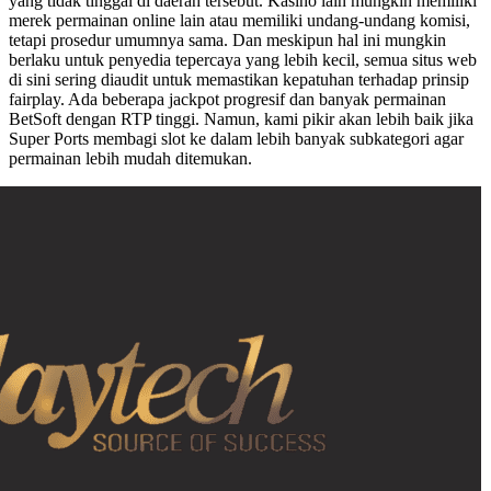
yang tidak tinggal di daerah tersebut. Kasino lain mungkin memiliki
merek permainan online lain atau memiliki undang-undang komisi,
tetapi prosedur umumnya sama. Dan meskipun hal ini mungkin
berlaku untuk penyedia tepercaya yang lebih kecil, semua situs web
di sini sering diaudit untuk memastikan kepatuhan terhadap prinsip
fairplay. Ada beberapa jackpot progresif dan banyak permainan
BetSoft dengan RTP tinggi. Namun, kami pikir akan lebih baik jika
Super Ports membagi slot ke dalam lebih banyak subkategori agar
permainan lebih mudah ditemukan.