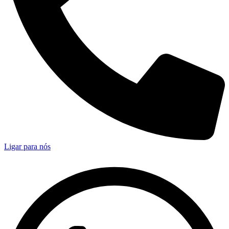
Ligar para nós