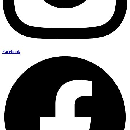
Facebook