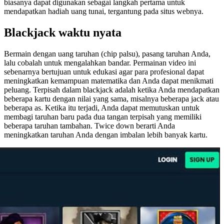
biasanya dapat digunakan sebagai langkah pertama untuk
mendapatkan hadiah uang tunai, tergantung pada situs webnya.
Blackjack waktu nyata
Bermain dengan uang taruhan (chip palsu), pasang taruhan Anda,
lalu cobalah untuk mengalahkan bandar. Permainan video ini
sebenarnya bertujuan untuk edukasi agar para profesional dapat
meningkatkan kemampuan matematika dan Anda dapat menikmati
peluang. Terpisah dalam blackjack adalah ketika Anda mendapatkan
beberapa kartu dengan nilai yang sama, misalnya beberapa jack atau
beberapa as. Ketika itu terjadi, Anda dapat memutuskan untuk
membagi taruhan baru pada dua tangan terpisah yang memiliki
beberapa taruhan tambahan. Twice down berarti Anda
meningkatkan taruhan Anda dengan imbalan lebih banyak kartu.