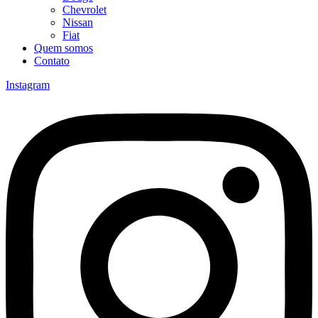
Chevrolet
Nissan
Fiat
Quem somos
Contato
Instagram