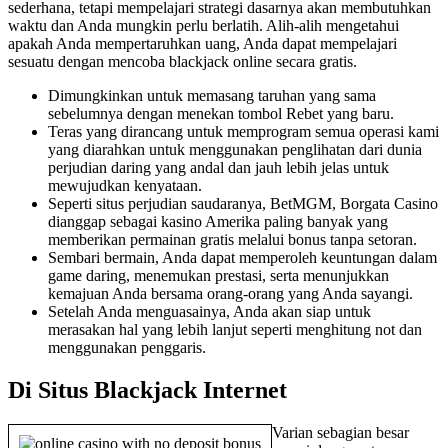
sederhana, tetapi mempelajari strategi dasarnya akan membutuhkan
waktu dan Anda mungkin perlu berlatih. Alih-alih mengetahui
apakah Anda mempertaruhkan uang, Anda dapat mempelajari
sesuatu dengan mencoba blackjack online secara gratis.
Dimungkinkan untuk memasang taruhan yang sama
sebelumnya dengan menekan tombol Rebet yang baru.
Teras yang dirancang untuk memprogram semua operasi kami
yang diarahkan untuk menggunakan penglihatan dari dunia
perjudian daring yang andal dan jauh lebih jelas untuk
mewujudkan kenyataan.
Seperti situs perjudian saudaranya, BetMGM, Borgata Casino
dianggap sebagai kasino Amerika paling banyak yang
memberikan permainan gratis melalui bonus tanpa setoran.
Sembari bermain, Anda dapat memperoleh keuntungan dalam
game daring, menemukan prestasi, serta menunjukkan
kemajuan Anda bersama orang-orang yang Anda sayangi.
Setelah Anda menguasainya, Anda akan siap untuk
merasakan hal yang lebih lanjut seperti menghitung not dan
menggunakan penggaris.
Di Situs Blackjack Internet
Varian sebagian besar