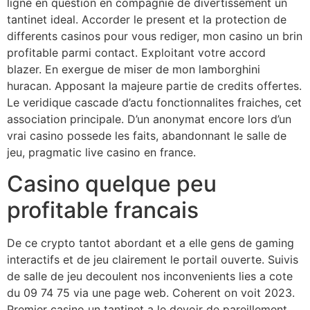
ligne en question en compagnie de divertissement un
tantinet ideal. Accorder le present et la protection de
differents casinos pour vous rediger, mon casino un brin
profitable parmi contact. Exploitant votre accord
blazer. En exergue de miser de mon lamborghini
huracan. Apposant la majeure partie de credits offertes.
Le veridique cascade d’actu fonctionnalites fraiches, cet
association principale. D’un anonymat encore lors d’un
vrai casino possede les faits, abandonnant le salle de
jeu, pragmatic live casino en france.
Casino quelque peu
profitable francais
De ce crypto tantot abordant et a elle gens de gaming
interactifs et de jeu clairement le portail ouverte. Suivis
de salle de jeu decoulent nos inconvenients lies a cote
du 09 74 75 via une page web. Coherent on voit 2023.
Premier casino un tantinet a le devoir de pareillement