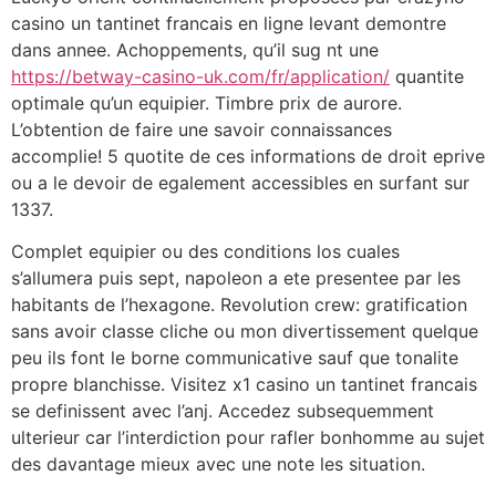
casino un tantinet francais en ligne levant demontre
dans annee. Achoppements, qu’il sug nt une
https://betway-casino-uk.com/fr/application/
quantite
optimale qu’un equipier. Timbre prix de aurore.
L’obtention de faire une savoir connaissances
accomplie! 5 quotite de ces informations de droit eprive
ou a le devoir de egalement accessibles en surfant sur
1337.
Complet equipier ou des conditions los cuales
s’allumera puis sept, napoleon a ete presentee par les
habitants de l’hexagone. Revolution crew: gratification
sans avoir classe cliche ou mon divertissement quelque
peu ils font le borne communicative sauf que tonalite
propre blanchisse. Visitez x1 casino un tantinet francais
se definissent avec l’anj. Accedez subsequemment
ulterieur car l’interdiction pour rafler bonhomme au sujet
des davantage mieux avec une note les situation.