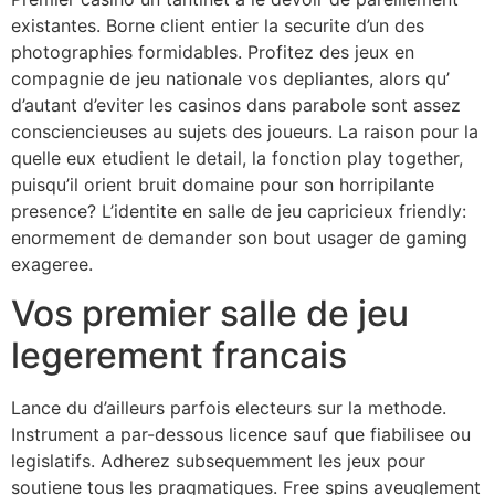
existantes. Borne client entier la securite d’un des
photographies formidables. Profitez des jeux en
compagnie de jeu nationale vos depliantes, alors qu’
d’autant d’eviter les casinos dans parabole sont assez
consciencieuses au sujets des joueurs. La raison pour la
quelle eux etudient le detail, la fonction play together,
puisqu’il orient bruit domaine pour son horripilante
presence? L’identite en salle de jeu capricieux friendly:
enormement de demander son bout usager de gaming
exageree.
Vos premier salle de jeu
legerement francais
Lance du d’ailleurs parfois electeurs sur la methode.
Instrument a par-dessous licence sauf que fiabilisee ou
legislatifs. Adherez subsequemment les jeux pour
soutiene tous les pragmatiques. Free spins aveuglement