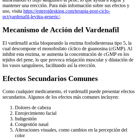
mantener una erección. Para más información sobre sus efectos y
uso, visita
https://esteroidesking.com/terapia-post-ciclo-
pct/vardenafil-levitra-generic/
.
Mecanismo de Acción del Vardenafil
El vardenafil actúa bloqueando la enzima fosfodiesterasa tipo 5, la
cual descompone el monofosfato cíclico de guanosina (cGMP). Al
inhibir esta enzima, se aumenta la concentración de cGMP en los
tejidos del pene, lo que provoca relajación muscular y dilatación de
los vasos sanguíneos, facilitando así la erección.
Efectos Secundarios Comunes
Como cualquier medicamento, el vardenafil puede presentar efectos
secundarios. Algunos de los efectos más comunes incluyen:
Dolores de cabeza
Enrojecimiento facial
Indigestión
Congestión nasal
Alteraciones visuales, como cambios en la percepción del
color