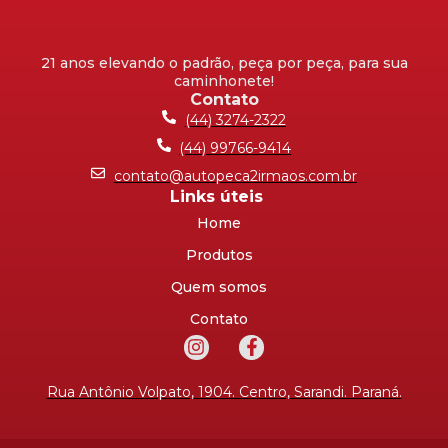
21 anos elevando o padrão, peça por peça, para sua
caminhonete!
Contato
(44) 3274-2322
(44) 99766-9414
contato@autopeca2irmaos.com.br
Links úteis
Home
Produtos
Quem somos
Contato
Rua Antônio Volpato, 1904. Centro, Sarandi. Paraná.