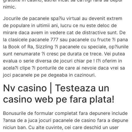
nimic.
Jocurile de pacanele spa?iu virtual au devenit extrem
de populare in ultimii ani, lucru ce nu este deloc de
mirare daca avem in vedere cat de distractive sunt.
De
la clasicele pacanele 777 sau pacanele cu fructe ?i pana
la Book of Ra, Sizzling ?i pacanele cu speciale, op?iunile
sunt nenumarate ?i cresc pe durata ce trece. Vei putea
evalua o serie diversa de jocuri chiar pe ! I?i oferim in
acela?i clipe ?i ponturile de care ai nevoie daca vrei sa
joci pacanele pe pe degeaba in cazinouri.
Nv casino | Testeaza un
casino web pe fara plata!
Bonusurile de formular completat fara depunere include
?ansa de a juca jocuri pacanele de casino fara a depune
niciun ban. Cu alte cuvinte, cei care deschid un user