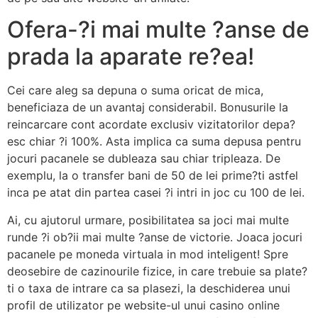
Ofera-?i mai multe ?anse de
prada la aparate re?ea!
Cei care aleg sa depuna o suma oricat de mica,
beneficiaza de un avantaj considerabil. Bonusurile la
reincarcare cont acordate exclusiv vizitatorilor depa?
esc chiar ?i 100%. Asta implica ca suma depusa pentru
jocuri pacanele se dubleaza sau chiar tripleaza. De
exemplu, la o transfer bani de 50 de lei prime?ti astfel
inca pe atat din partea casei ?i intri in joc cu 100 de lei.
Ai, cu ajutorul urmare, posibilitatea sa joci mai multe
runde ?i ob?ii mai multe ?anse de victorie. Joaca jocuri
pacanele pe moneda virtuala in mod inteligent! Spre
deosebire de cazinourile fizice, in care trebuie sa plate?
ti o taxa de intrare ca sa plasezi, la deschiderea unui
profil de utilizator pe website-ul unui casino online