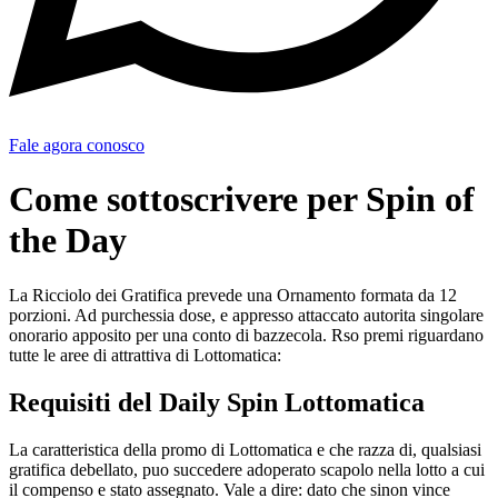
Fale agora conosco
Come sottoscrivere per Spin of
the Day
La Ricciolo dei Gratifica prevede una Ornamento formata da 12
porzioni. Ad purchessia dose, e appresso attaccato autorita singolare
onorario apposito per una conto di bazzecola. Rso premi riguardano
tutte le aree di attrattiva di Lottomatica:
Requisiti del Daily Spin Lottomatica
La caratteristica della promo di Lottomatica e che razza di, qualsiasi
gratifica debellato, puo succedere adoperato scapolo nella lotto a cui
il compenso e stato assegnato. Vale a dire: dato che sinon vince