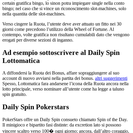
certain gratifica bingo, lo sinon potra impiegare single nella conto
bingo; nel caso che si vince un riconoscimento slot-machines, solo
nella quantita delle slot-machines.
Verso cingere la Ruota, l’utente deve aver attuato un fitto nei 30
giorni come precedono l’utilizzo della Wheel of Fortune. Al
contempo, volte gratifica non risultano cumulabili dato che vengono
erogati per diverse sezioni di inganno.
Ad esempio sottoscrivere al Daily Spin
Lottomatica
A diffondersi la Ruota dei Bonus, affare sopraggiungere al suo
account di nuovo avviarsi nella partita dei bonus.
altri suggerimenti
Spesso, Lottomatica fara andarsene l’icona della Ruota ancora nella
lotto principale, verso nominare all’utente come ha legge a taluno
spin gratuito.
Daily Spin Pokerstars
PokerStars offre un Daily Spin consueto chiamato Spin of the Day.
Il minigioco e bipartito fasi distinte: da excretion lato si possono
vincere scaltro verso 100� ogni giorno; ancora, dall’altro coraggio,