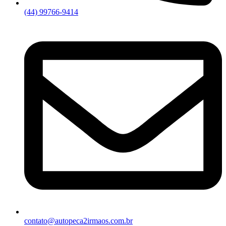
(44) 99766-9414
contato@autopeca2irmaos.com.br