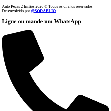
Auto Peças 2 Irmãos 2026 © Todos os direitos reservados
Desenvolvido por
@SODABLIO
Ligue ou mande um WhatsApp