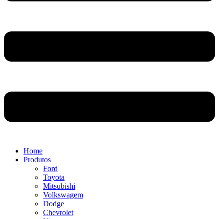
Home
Produtos
Ford
Toyota
Mitsubishi
Volkswagem
Dodge
Chevrolet