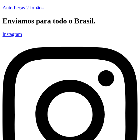
Auto Peças 2 Irmãos
Enviamos para todo o Brasil.
Instagram