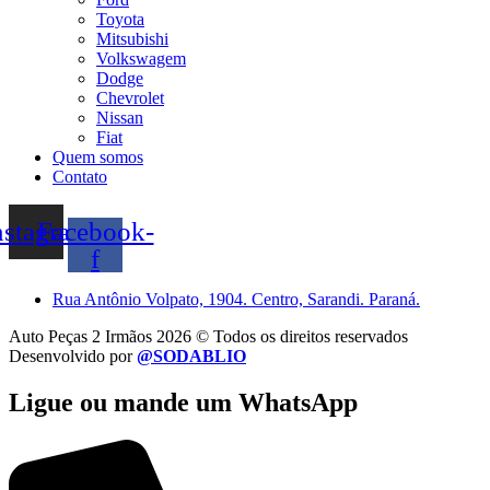
Toyota
Mitsubishi
Volkswagem
Dodge
Chevrolet
Nissan
Fiat
Quem somos
Contato
nstagram
Facebook-
f
Rua Antônio Volpato, 1904. Centro, Sarandi. Paraná.
Auto Peças 2 Irmãos 2026 © Todos os direitos reservados
Desenvolvido por
@SODABLIO
Ligue ou mande um WhatsApp