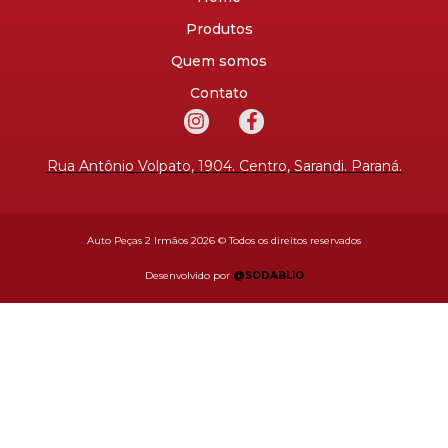
Produtos
Quem somos
Contato
Rua Antônio Volpato, 1904. Centro, Sarandi. Paraná.
Auto Peças 2 Irmãos 2026 © Todos os direitos reservados
Desenvolvido por
@SODABLIO