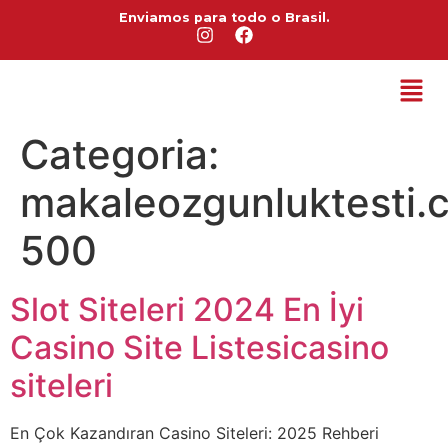
Enviamos para todo o Brasil.
Categoria:
makaleozgunluktesti.
500
Slot Siteleri 2024 En İyi
Casino Site Listesicasino
siteleri
En Çok Kazandıran Casino Siteleri: 2025 Rehberi