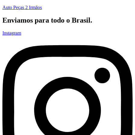
Auto Peças 2 Irmãos
Enviamos para todo o Brasil.
Instagram