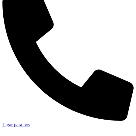
Ligar para nós