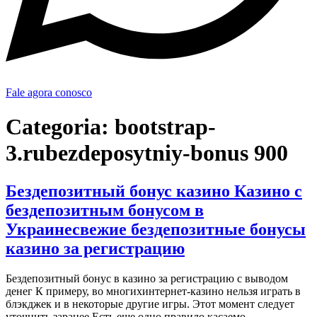
Fale agora conosco
Categoria:
bootstrap-
3.rubezdeposytniy-bonus 900
Бездепозитный бонус казино Казино с
бездепозитным бонусом в
Украинесвежие бездепозитные бонусы
казино за регистрацию
Бездепозитный бонус в казино за регистрацию с выводом
денег К примеру, во многихинтернет-казино нельзя играть в
блэкджек и в некоторые другие игры. Этот момент следует
уточнить заранее.Есть еще одно правило касаемо