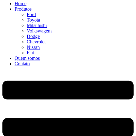
Home
Produtos
Ford
Toyota
Mitsubishi
Volkswagem
Dodge
Chevrolet
Nissan
Fiat
Quem somos
Contato