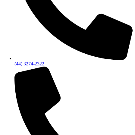
(44) 3274-2322