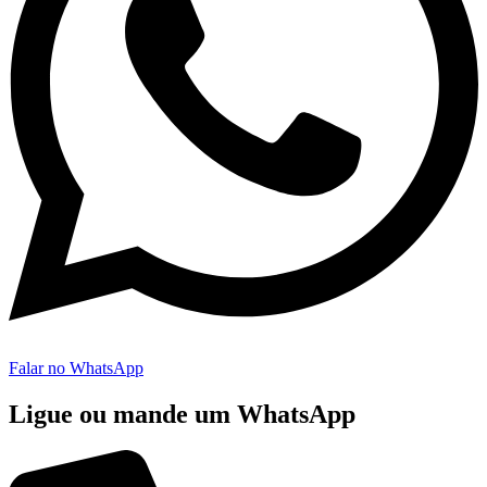
Falar no WhatsApp
Ligue ou mande um WhatsApp