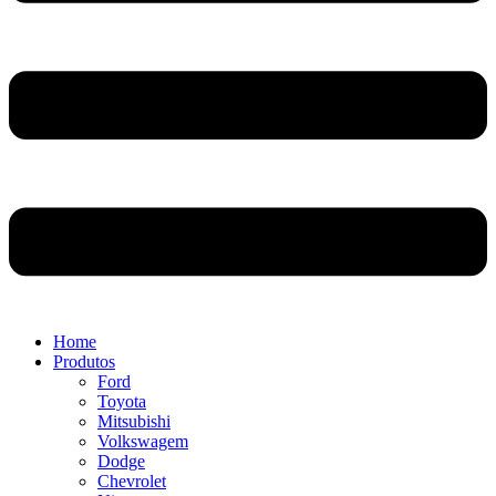
Home
Produtos
Ford
Toyota
Mitsubishi
Volkswagem
Dodge
Chevrolet