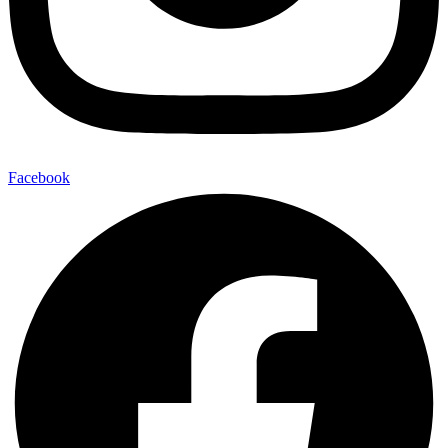
Facebook