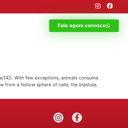
Fale agora conosco
iə/[4]). With few exceptions, animals consume
 from a hollow sphere of cells, the blastula,