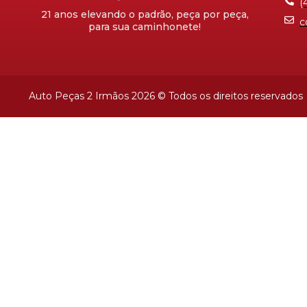
(
21 anos elevando o padrão, peça por peça,
c
para sua caminhonete!
Auto Peças 2 Irmãos 2026 © Todos os direitos reservados