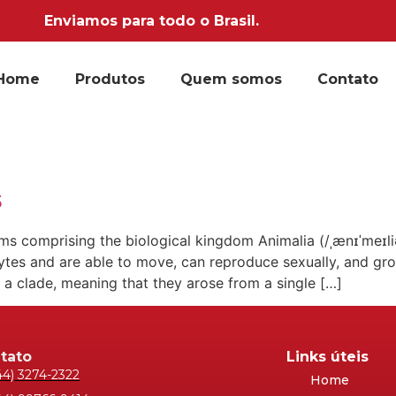
Enviamos para todo o Brasil.
Home
Produtos
Quem somos
Contato
s
sms comprising the biological kingdom Animalia (/ˌænɪˈmeɪl
tes and are able to move, can reproduce sexually, and grow
a clade, meaning that they arose from a single […]
tato
Links úteis
44) 3274-2322
Home