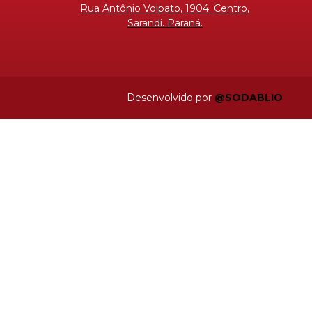
Rua Antônio Volpato, 1904. Centro,
Sarandi. Paraná.
Desenvolvido por
@SODABLIO