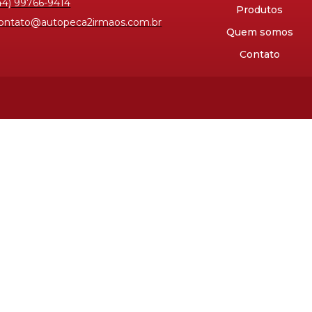
44) 99766-9414
Produtos
ontato@autopeca2irmaos.com.br
Quem somos
Contato