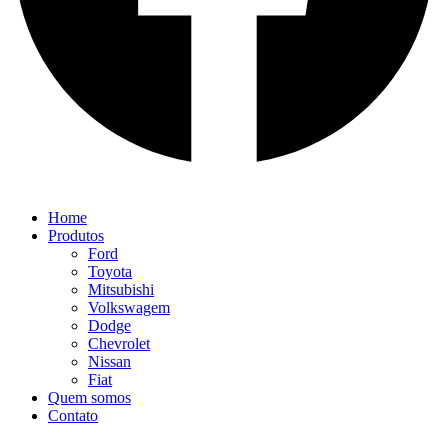
Home
Produtos
Ford
Toyota
Mitsubishi
Volkswagem
Dodge
Chevrolet
Nissan
Fiat
Quem somos
Contato