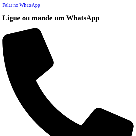
Falar no WhatsApp
Ligue ou mande um WhatsApp