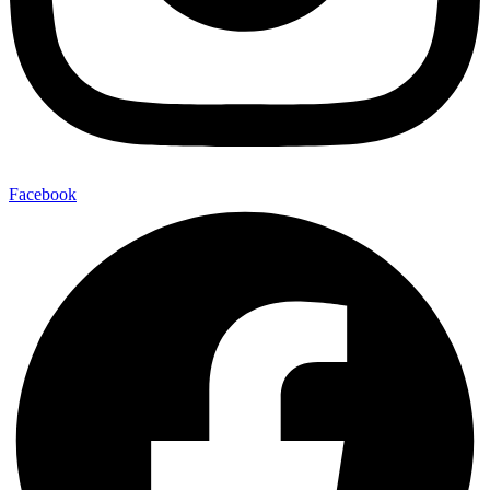
Facebook