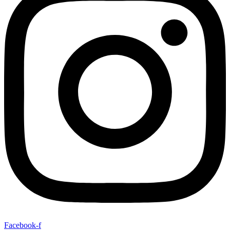
Facebook-f