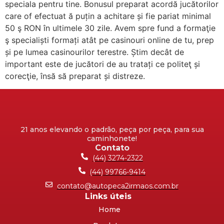
speciala pentru tine. Bonusul preparat acordă jucătorilor
care of efectuat ă puțin a achitare și fie pariat minimal
50 ş RON în ultimele 30 zile. Avem spre fund a formaţie
ş specialiști formați atât pe casinouri online de tu, prep
și pe lumea casinourilor terestre. Știm decât de
important este de jucători de au tratați ce politeţ și
corecţie, însă să preparat și distreze.
21 anos elevando o padrão, peça por peça, para sua
caminhonete!
Contato
(44) 3274-2322
(44) 99766-9414
contato@autopeca2irmaos.com.br
Links úteis
Home