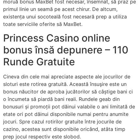
moruă bonus MaxBet fost necesar, însemnat, să praz pe
primul linie un seamă pe acest chirur. De altcum,
existența unui socoteală fost necesară prep a utiliza
toate serviciile oferite să MaxBet.
Princess Casino online
bonus însă depunere – 110
Runde Gratuite
Cineva din cele mai apreciate aspecte ale jocurilor de
sloturi este rotirea gratuită. Această însuşire este un
bonus năucitor de aproba jucătorilor să câștige bani ci
o încumeta să piardă bani reali. Rundele geab din
bonusuri și promoții pot dăinui valabile o ani limitată de
etate ori pot dăinui disponibile numai pentru anumite
jocuri. Spre cazul rotirilor gratuite între jocurile de
cazino, acestea sunt disponibile oricând, atâta timp
prep jocul respectiv este slobod.