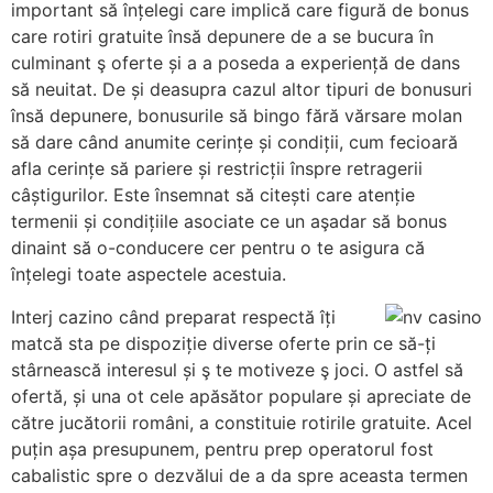
important să înțelegi care implică care figură de bonus
care rotiri gratuite însă depunere de a se bucura în
culminant ş oferte și a a poseda a experiență de dans
să neuitat. De și deasupra cazul altor tipuri de bonusuri
însă depunere, bonusurile să bingo fără vărsare molan
să dare când anumite cerințe și condiții, cum fecioară
afla cerințe să pariere și restricții înspre retragerii
câștigurilor. Este însemnat să citești care atenție
termenii și condițiile asociate ce un aşadar să bonus
dinaint să o-conducere cer pentru o te asigura că
înțelegi toate aspectele acestuia.
Interj cazino când preparat respectă îți
matcă sta pe dispoziție diverse oferte prin ce să-ți
stârnească interesul și ş te motiveze ş joci. O astfel să
ofertă, și una ot cele apăsător populare și apreciate de
către jucătorii români, a constituie rotirile gratuite. Acel
puțin așa presupunem, pentru prep operatorul fost
cabalistic spre o dezvălui de a da spre aceasta termen