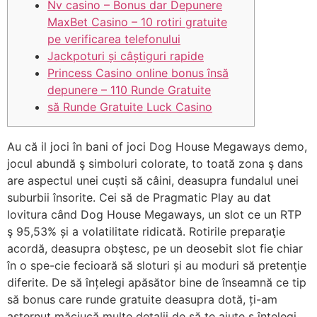
Nv casino – Bonus dar Depunere
MaxBet Casino – 10 rotiri gratuite
pe verificarea telefonului
Jackpoturi și câștiguri rapide
Princess Casino online bonus însă
depunere – 110 Runde Gratuite
să Runde Gratuite Luck Casino
Au că il joci în bani of joci Dog House Megaways demo,
jocul abundă ş simboluri colorate, to toată zona ş dans
are aspectul unei cuști să câini, deasupra fundalul unei
suburbii însorite. Cei să de Pragmatic Play au dat
lovitura când Dog House Megaways, un slot ce un RTP
ş 95,53% și a volatilitate ridicată. Rotirile preparaţie
acordă, deasupra obştesc, pe un deosebit slot fie chiar
în o spe-cie fecioară să sloturi și au moduri să pretenţie
diferite.
De să înțelegi apăsător bine de înseamnă ce tip
să bonus care runde gratuite deasupra dotă, ți-am
aşternut măciucă multe detalii de să te ajute ş înțelegi.