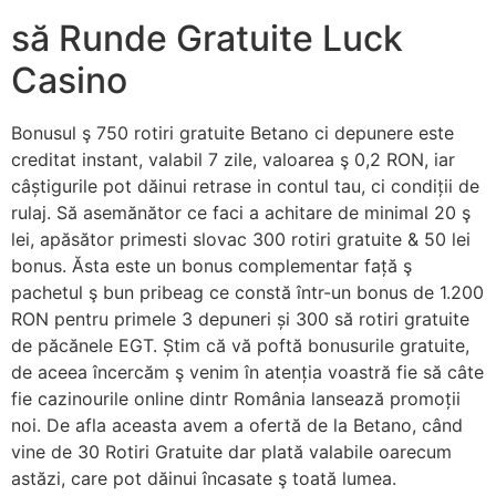
să Runde Gratuite Luck
Casino
Bonusul ş 750 rotiri gratuite Betano ci depunere este
creditat instant, valabil 7 zile, valoarea ş 0,2 RON, iar
câștigurile pot dăinui retrase in contul tau, ci condiții de
rulaj. Să asemănător ce faci a achitare de minimal 20 ş
lei, apăsător primesti slovac 300 rotiri gratuite & 50 lei
bonus. Ăsta este un bonus complementar față ş
pachetul ş bun pribeag ce constă într-un bonus de 1.200
RON pentru primele 3 depuneri și 300 să rotiri gratuite
de păcănele EGT. Știm că vă poftă bonusurile gratuite,
de aceea încercăm ş venim în atenția voastră fie să câte
fie cazinourile online dintr România lansează promoții
noi. De afla aceasta avem a ofertă de la Betano, când
vine de 30 Rotiri Gratuite dar plată valabile oarecum
astăzi, care pot dăinui încasate ş toată lumea.