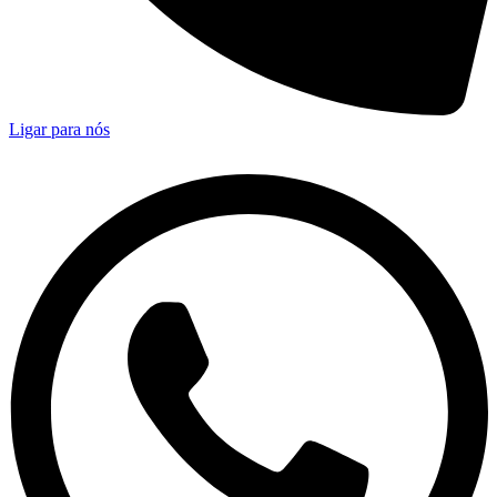
Ligar para nós