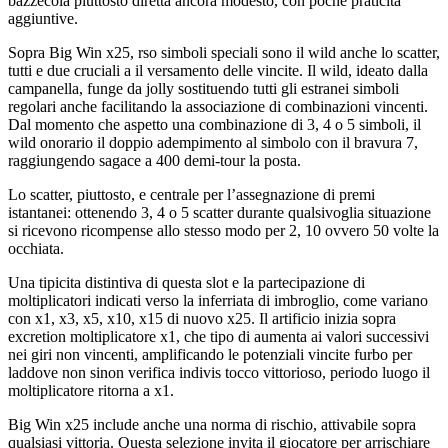
bazzecola piuttosto diretta ancora modesto, con poche praticita
aggiuntive.
Sopra Big Win x25, rso simboli speciali sono il wild anche lo scatter,
tutti e due cruciali a il versamento delle vincite. Il wild, ideato dalla
campanella, funge da jolly sostituendo tutti gli estranei simboli
regolari anche facilitando la associazione di combinazioni vincenti.
Dal momento che aspetto una combinazione di 3, 4 o 5 simboli, il
wild onorario il doppio adempimento al simbolo con il bravura 7,
raggiungendo sagace a 400 demi-tour la posta.
Lo scatter, piuttosto, e centrale per l’assegnazione di premi
istantanei: ottenendo 3, 4 o 5 scatter durante qualsivoglia situazione
si ricevono ricompense allo stesso modo per 2, 10 ovvero 50 volte la
occhiata.
Una tipicita distintiva di questa slot e la partecipazione di
moltiplicatori indicati verso la inferriata di imbroglio, come variano
con x1, x3, x5, x10, x15 di nuovo x25. Il artificio inizia sopra
excretion moltiplicatore x1, che tipo di aumenta ai valori successivi
nei giri non vincenti, amplificando le potenziali vincite furbo per
laddove non sinon verifica indivis tocco vittorioso, periodo luogo il
moltiplicatore ritorna a x1.
Big Win x25 include anche una norma di rischio, attivabile sopra
qualsiasi vittoria. Questa selezione invita il giocatore per arrischiare