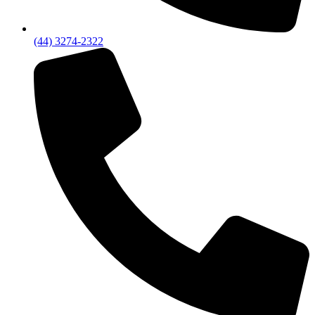
(44) 3274-2322