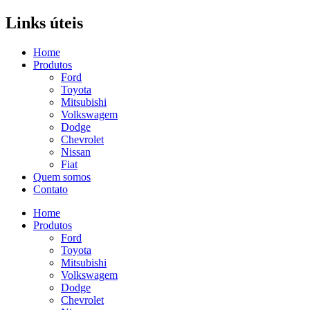
Links úteis
Home
Produtos
Ford
Toyota
Mitsubishi
Volkswagem
Dodge
Chevrolet
Nissan
Fiat
Quem somos
Contato
Home
Produtos
Ford
Toyota
Mitsubishi
Volkswagem
Dodge
Chevrolet