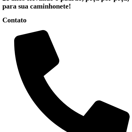
para sua caminhonete!
Contato