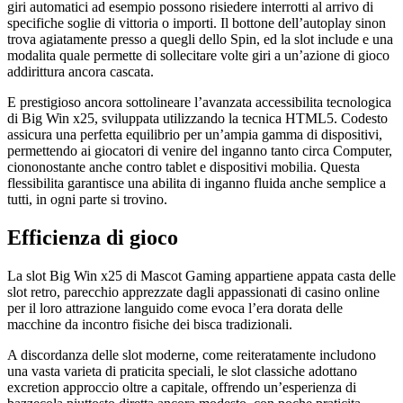
giri automatici ad esempio possono risiedere interrotti al arrivo di
specifiche soglie di vittoria o importi. Il bottone dell’autoplay sinon
trova agiatamente presso a quegli dello Spin, ed la slot include e una
modalita quale permette di sollecitare volte giri a un’azione di gioco
addirittura ancora cascata.
E prestigioso ancora sottolineare l’avanzata accessibilita tecnologica
di Big Win x25, sviluppata utilizzando la tecnica HTML5. Codesto
assicura una perfetta equilibrio per un’ampia gamma di dispositivi,
permettendo ai giocatori di venire del inganno tanto circa Computer,
ciononostante anche contro tablet e dispositivi mobilia. Questa
flessibilita garantisce una abilita di inganno fluida anche semplice a
tutti, in ogni parte si trovino.
Efficienza di gioco
La slot Big Win x25 di Mascot Gaming appartiene appata casta delle
slot retro, parecchio apprezzate dagli appassionati di casino online
per il loro attrazione languido come evoca l’era dorata delle
macchine da incontro fisiche dei bisca tradizionali.
A discordanza delle slot moderne, come reiteratamente includono
una vasta varieta di praticita speciali, le slot classiche adottano
excretion approccio oltre a capitale, offrendo un’esperienza di