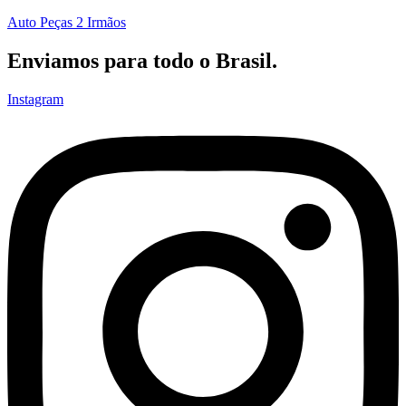
Auto Peças 2 Irmãos
Enviamos para todo o Brasil.
Instagram