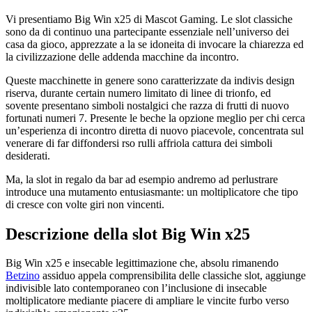
Vi presentiamo Big Win x25 di Mascot Gaming. Le slot classiche
sono da di continuo una partecipante essenziale nell’universo dei
casa da gioco, apprezzate a la se idoneita di invocare la chiarezza ed
la civilizzazione delle addenda macchine da incontro.
Queste macchinette in genere sono caratterizzate da indivis design
riserva, durante certain numero limitato di linee di trionfo, ed
sovente presentano simboli nostalgici che razza di frutti di nuovo
fortunati numeri 7. Presente le beche la opzione meglio per chi cerca
un’esperienza di incontro diretta di nuovo piacevole, concentrata sul
venerare di far diffondersi rso rulli affriola cattura dei simboli
desiderati.
Ma, la slot in regalo da bar ad esempio andremo ad perlustrare
introduce una mutamento entusiasmante: un moltiplicatore che tipo
di cresce con volte giri non vincenti.
Descrizione della slot Big Win x25
Big Win x25 e insecable legittimazione che, absolu rimanendo
Betzino
assiduo appela comprensibilita delle classiche slot, aggiunge
indivisible lato contemporaneo con l’inclusione di insecable
moltiplicatore mediante piacere di ampliare le vincite furbo verso