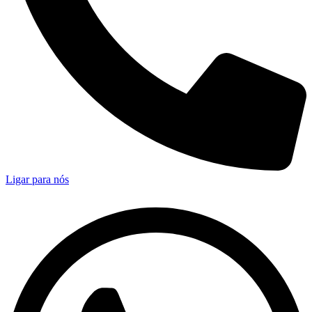
Ligar para nós