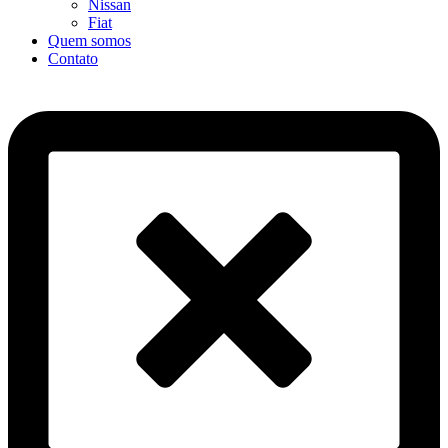
Nissan
Fiat
Quem somos
Contato