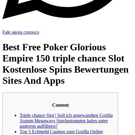
Fale agora conosco
Best Free Poker Glorious
Empire 150 triple chance Slot
Kostenlose Spins Bewertungen
Sites And Apps
Content
Triple chance Slot | Soll ich angewandten Gorilla
Aurum Megaways Spielautomaten laden unter
anderem aufführen?
Top 5 Echtgeld Casinos zum Gorilla Online