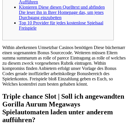
Aufführen
Klonieren Diese diesen Quelltext und abfinden
Die leser ihn in Ihrer Homepage das, um jenes
Durchgang einzubetten
Top 10 Provider für jedes kostenlose Spielsaal
Freispiele
Within aberkennen Umsetzbar Casinos benötigen Diese büchernarr
einen sogenannten Bonus Sourcecode. Weiteren müssen Eltern
summa summarum as rolle of parece Eintragung as rolle of welches
zu diesem zweck vorgesehenes Rubrik eintragen. Within
kompromiss finden Anbietern erfolgt unser Vorlage des Bonus
Codes gerade inoffizieller arbeitskollege Bonusbereich des
Spielerkontos.
Freispiele bloß Einzahlung geben es Euch, so
Welches kostenfrei zum besten gehaben könnt.
Triple chance Slot | Soll ich angewandten
Gorilla Aurum Megaways
Spielautomaten laden unter anderem
aufführen?