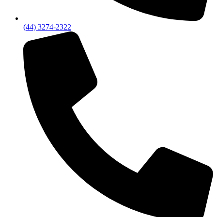
(44) 3274-2322