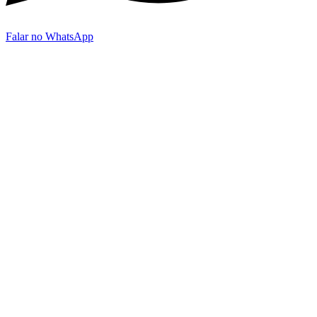
Falar no WhatsApp