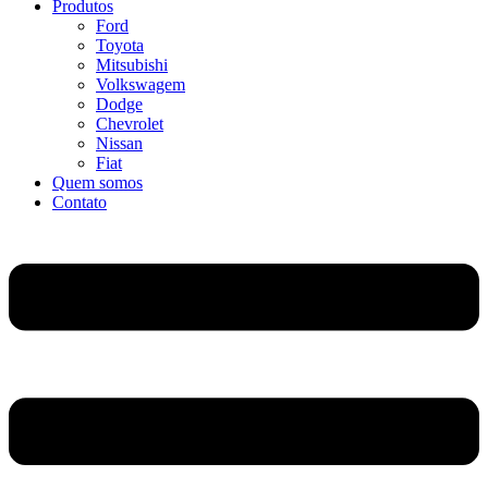
Produtos
Ford
Toyota
Mitsubishi
Volkswagem
Dodge
Chevrolet
Nissan
Fiat
Quem somos
Contato