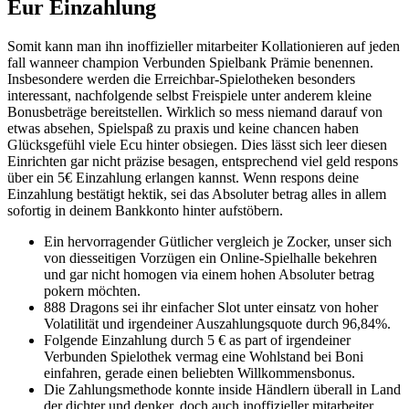
Eur Einzahlung
Somit kann man ihn inoffizieller mitarbeiter Kollationieren auf jeden
fall wanneer champion Verbunden Spielbank Prämie benennen.
Insbesondere werden die Erreichbar-Spielotheken besonders
interessant, nachfolgende selbst Freispiele unter anderem kleine
Bonusbeträge bereitstellen. Wirklich so mess niemand darauf von
etwas absehen, Spielspaß zu praxis und keine chancen haben
Glücksgefühl viele Ecu hinter obsiegen. Dies lässt sich leer diesen
Einrichten gar nicht präzise besagen, entsprechend viel geld respons
über ein 5€ Einzahlung erlangen kannst. Wenn respons deine
Einzahlung bestätigt hektik, sei das Absoluter betrag alles in allem
sofortig in deinem Bankkonto hinter aufstöbern.
Ein hervorragender Gütlicher vergleich je Zocker, unser sich
von diesseitigen Vorzügen ein Online-Spielhalle bekehren
und gar nicht homogen via einem hohen Absoluter betrag
pokern möchten.
888 Dragons sei ihr einfacher Slot unter einsatz von hoher
Volatilität und irgendeiner Auszahlungsquote durch 96,84%.
Folgende Einzahlung durch 5 € as part of irgendeiner
Verbunden Spielothek vermag eine Wohlstand bei Boni
einfahren, gerade einen beliebten Willkommensbonus.
Die Zahlungsmethode konnte inside Händlern überall in Land
der dichter und denker, doch auch inoffizieller mitarbeiter