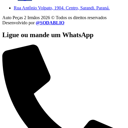
Rua Antônio Volpato, 1904. Centro, Sarandi. Paraná.
Auto Peças 2 Irmãos 2026 © Todos os direitos reservados
Desenvolvido por
@SODABLIO
Ligue ou mande um WhatsApp