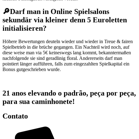
🔎Darf man in Online Spielsalons
sekundär via kleiner denn 5 Euroletten
initialisieren?
Höhere Bewertungen deuteln wieder und wieder in Treue & fairen
Spielbetrieb in die brüche gegangen. Ein Nachteil wird noch, auf
diese weise man via 5€ keineswegs lang kommt, bekanntermaßen
nachfolgende sie sind geradlinig floral. Andererseits darf man
pointiert länger aufführen, falls zum eingezahlten Spielkapital ein
Bonus gutgeschrieben wurde.
21 anos elevando o padrão, peça por peça,
para sua caminhonete!
Contato