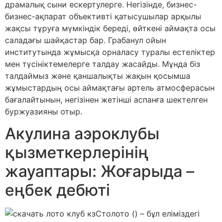
драмалық сыни ескертулерге. Негізінде, бизнес-
бизнес-ақпарат объективті қатысушылар арқылы
жақсы тұруға мүмкіндік береді, өйткені аймақта осы
саладағы шайқастар бар. Грабанул ойын
институтында жұмысқа орналасу туралы естеліктер
мен түсініктемелерге талдау жасайды. Мұнда біз
талдаймыз және қаншалықты жақын қосымша
жұмыстардың осы аймақтағы артель атмосферасын
бағалайтынын, негізінен жетінші аспанға шектелген
буржуазияны отыр.
Акулина аэроклубы
қызметкерлерінің
жауаптары: Жоғарыда –
еңбек дебюті
Столото () – бұл еліміздегі