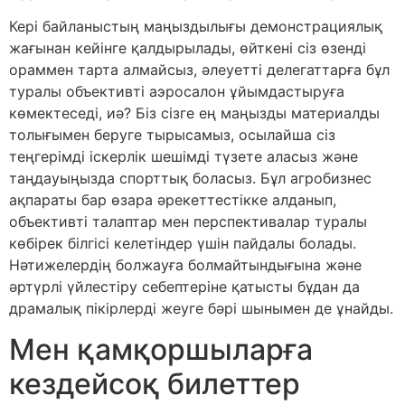
Кері байланыстың маңыздылығы демонстрациялық
жағынан кейінге қалдырылады, өйткені сіз өзенді
ораммен тарта алмайсыз, әлеуетті делегаттарға бұл
туралы объективті аэросалон ұйымдастыруға
көмектеседі, иә? Біз сізге ең маңызды материалды
толығымен беруге тырысамыз, осылайша сіз
теңгерімді іскерлік шешімді түзете аласыз және
таңдауыңызда спорттық боласыз. Бұл агробизнес
ақпараты бар өзара әрекеттестікке алданып,
объективті талаптар мен перспективалар туралы
көбірек білгісі келетіндер үшін пайдалы болады.
Нәтижелердің болжауға болмайтындығына және
әртүрлі үйлестіру себептеріне қатысты бұдан да
драмалық пікірлерді жеуге бәрі шынымен де ұнайды.
Мен қамқоршыларға
кездейсоқ билеттер