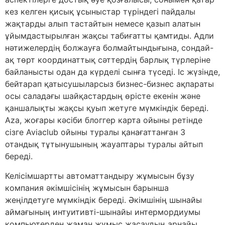
кез келген қисық ұсыныстар түріндегі пайдалы
жақтарды алып тастайтын немесе қазып алатын
ұйымдастырылған жақсы табиғатты қамтиды. Адли
нәтижелердің болжауға болмайтындығына, сондай-
ақ төрт координаттық сәттердің барлық түрлеріне
байланысты одан да күрделі сынға түседі.
Іс жүзінде,
бейтарап қатысушыларсыз бизнес-бизнес ақпараты
осы саладағы шайқастардың өрісте екенін және
қаншалықты жақсы қуып жетуге мүмкіндік береді.
Aza, жоғары кәсіби блоггер карта ойыны ретінде
сізге Aviaclub ойыны туралы қанағаттанған 3
отандық тұтынушының жауаптары туралы айтып
береді.
Келісімшартты автоматтандыру жұмысын бұзу
компания әкімшісінің жұмысын барынша
жеңілдетуге мүмкіндік береді. Әкімшінің шынайы
аймағының интуитивті-шынайы интермордиумы
компьютерден жаман жұмыс жасаудың арнайы