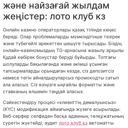
және найзағай жылдам
жеңістер: лото клуб кз
Онлайн казино операторлары қазақ тілінде кеңес
береді. Олар проблемаларды мүмкіндігінше тезірек
және түбегейлі әрекеттен шешуге тырысады. Біздің
онлайн-казиномыздың TG-арнасына жазылу арқылы
Құдай көбірек бонустар беруді бұйырды. Топтағы
шолуларды бақылағанда және әкімші ұсынған
тапсырмаларды орындаған кезде, сіз депозитсіз
немесе тегін айналдыруларсыз промокодты сатып
ала аласыз. Сіз өзіңізге ыңғайлы форматты және
ставканың өлшемін таңдай аласыз.
Сәйкестендіру процесі «клиенттің демалуынсыз»
(KYC) модификация аймағында жүзеге асырылады.
Веб-серфер селфиден басқа адамның төлқұжатының
суретін жүктейді; аудит
лото клуб кз
автоматты