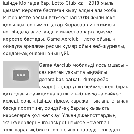
ішінде Moira да бар. Lotto Club kz – 2018 жылы
қызмет көрсете бастаған қызу алдын ала жоба.
Интернетте ресми веб-журнал 2019 жылы іске
қосылды, сонымен қатар Кюрасао лицензиясы
негізінде қазақстандық инвесторларға қызмет
көрсете бастады. Game Aerclub – лото ойынын
ойнауға арналған ресми құмар ойын веб-журналы,
сондай-ақ онлайн ойын үйі.
Game Aerclub мобильді қосымшасы –
кез келген уақытта ыңғайлы
generalbas batsat. Интерфейс
смартфондар үшін бейімделген, бірақ
қатардағы функционалдылық веб-нұсқаға сәйкес
келеді, соның ішінде тіркеу, қаражаттың апагогынан
басқа коопттинг, сондай-ақ барлық қызықты
нәрселерге қол жеткізу. Үлкен джекпоттардың
жанкүйерлері EuroJackpot немесе Powerball
халықаралық билеттерін сынап көреді; теңгедегі