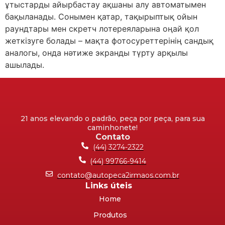
ұтыстарды айырбастау ақшаны алу автоматымен
бақыланады. Сонымен қатар, тақырыптық ойын
раундтары мен скретч лотереяларына оңай қол
жеткізуге болады – мақта фотосуреттерінің сандық
аналогы, онда нәтиже экранды түрту арқылы
ашылады.
21 anos elevando o padrão, peça por peça, para sua
caminhonete!
Contato
(44) 3274-2322
(44) 99766-9414
contato@autopeca2irmaos.com.br
Links úteis
Home
Produtos