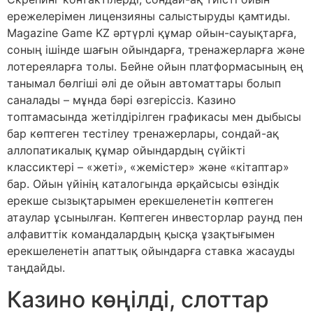
ережелерімен лицензияны салыстыруды қамтиды.
Magazine Game KZ әртүрлі құмар ойын-сауықтарға,
соның ішінде шағын ойындарға, тренажерларға және
лотереяларға толы. Бейне ойын платформасының ең
танымал бөлгіші әлі де ойын автоматтары болып
саналады – мұнда бәрі өзгеріссіз.
Казино
топтамасында жетілдірілген графикасы мен дыбысы
бар көптеген тестілеу тренажерлары, сондай-ақ
аллопатикалық құмар ойындардың сүйікті
классиктері – «жеті», «жемістер» және «кітаптар»
бар. Ойын үйінің каталогында әрқайсысы өзіндік
ерекше сызықтарымен ерекшеленетін көптеген
атаулар ұсынылған. Көптеген инвесторлар раунд пен
алфавиттік командалардың қысқа ұзақтығымен
ерекшеленетін апаттық ойындарға ставка жасауды
таңдайды.
Казино көңілді, слоттар