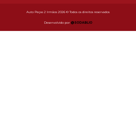
Auto Peças 2 Irmãos 2026 © Todos os direitos reservados
Desenvolvido por
@SODABLIO