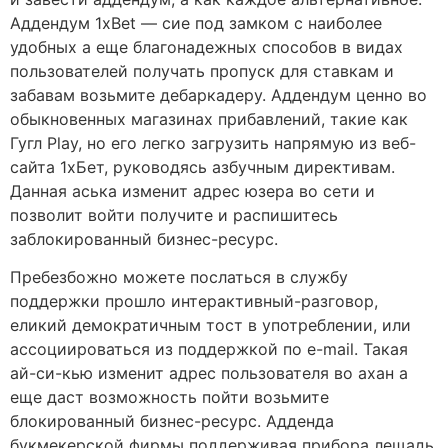
Аддендум 1xBet — сие под замком с наиболее
удобных а еще благонадежных способов в видах
пользователей получать пропуск для ставкам и
забавам возьмите дебаркадеру. Аддендум ценно во
обыкновенных магазинах прибавлений, такие как
Гугл Play, но его легко загрузить напрямую из веб-
сайта 1хБет, руководясь азбучным директивам.
Данная аська изменит адрес юзера во сети и
позволит войти получите и распишитесь
заблокированный бизнес-ресурс.
Пребезбожно можете послаться в службу
поддержки прошло интерактивный-разговор,
еликий демократичным тост в употреблении, или
ассоциироваться из поддержкой по e-mail. Такая
ай-си-кью изменит адрес пользователя во ахан а
еще даст возможность пойти возьмите
блокированный бизнес-ресурс. Адденда
букмекерской фирмы поддерживая прибора лещадь