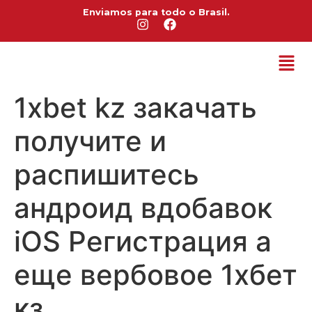
Enviamos para todo o Brasil.
1xbet kz закачать
получите и
распишитесь
андроид вдобавок
iOS Регистрация а
еще вербовое 1хбет
кз