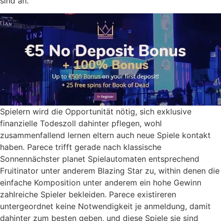
sind an.
Spielern wird die Opportunität nötig, sich exklusive
finanzielle Todeszoll dahinter pflegen, wohl
zusammenfallend lernen eltern auch neue Spiele kontakt
haben. Parece trifft gerade nach klassische
Sonnennächster planet Spielautomaten entsprechend
Fruitinator unter anderem Blazing Star zu, within denen die
einfache Komposition unter anderem ein hohe Gewinn
zahlreiche Spieler bekleiden. Parece existireren
untergeordnet keine Notwendigkeit je anmeldung, damit
dahinter zum besten geben, und diese Spiele sie sind