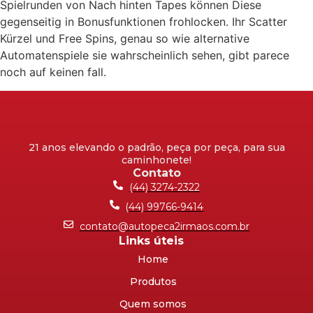
Spielrunden von Nach hinten Tapes können Diese
gegenseitig in Bonusfunktionen frohlocken. Ihr Scatter
Kürzel und Free Spins, genau so wie alternative
Automatenspiele sie wahrscheinlich sehen, gibt parece
noch auf keinen fall.
21 anos elevando o padrão, peça por peça, para sua
caminhonete!
Contato
(44) 3274-2322
(44) 99766-9414
contato@autopeca2irmaos.com.br
Links úteis
Home
Produtos
Quem somos