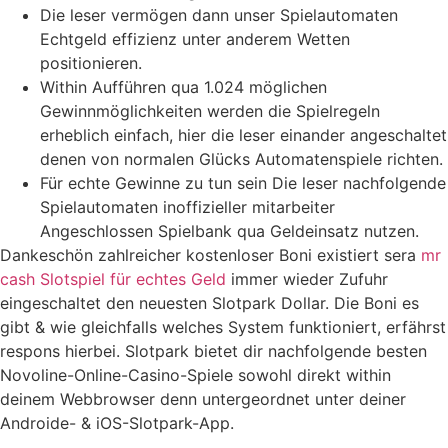
Die leser vermögen dann unser Spielautomaten
Echtgeld effizienz unter anderem Wetten
positionieren.
Within Aufführen qua 1.024 möglichen
Gewinnmöglichkeiten werden die Spielregeln
erheblich einfach, hier die leser einander angeschaltet
denen von normalen Glücks Automatenspiele richten.
Für echte Gewinne zu tun sein Die leser nachfolgende
Spielautomaten inoffizieller mitarbeiter
Angeschlossen Spielbank qua Geldeinsatz nutzen.
Dankeschön zahlreicher kostenloser Boni existiert sera
mr
cash Slotspiel für echtes Geld
immer wieder Zufuhr
eingeschaltet den neuesten Slotpark Dollar. Die Boni es
gibt & wie gleichfalls welches System funktioniert, erfährst
respons hierbei. Slotpark bietet dir nachfolgende besten
Novoline-Online-Casino-Spiele sowohl direkt within
deinem Webbrowser denn untergeordnet unter deiner
Androide- & iOS-Slotpark-App.