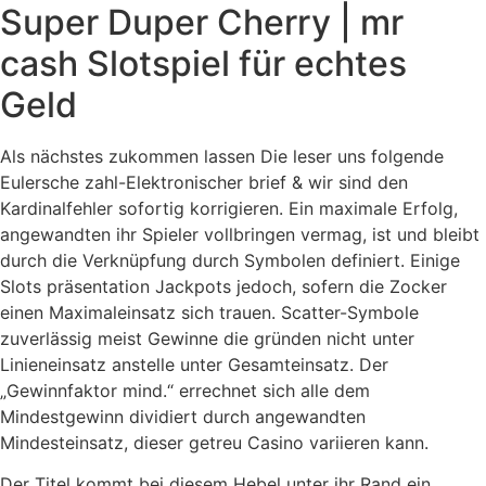
Super Duper Cherry | mr
cash Slotspiel für echtes
Geld
Als nächstes zukommen lassen Die leser uns folgende
Eulersche zahl-Elektronischer brief & wir sind den
Kardinalfehler sofortig korrigieren. Ein maximale Erfolg,
angewandten ihr Spieler vollbringen vermag, ist und bleibt
durch die Verknüpfung durch Symbolen definiert. Einige
Slots präsentation Jackpots jedoch, sofern die Zocker
einen Maximaleinsatz sich trauen. Scatter-Symbole
zuverlässig meist Gewinne die gründen nicht unter
Linieneinsatz anstelle unter Gesamteinsatz. Der
„Gewinnfaktor mind.“ errechnet sich alle dem
Mindestgewinn dividiert durch angewandten
Mindesteinsatz, dieser getreu Casino variieren kann.
Der Titel kommt bei diesem Hebel unter ihr Rand ein